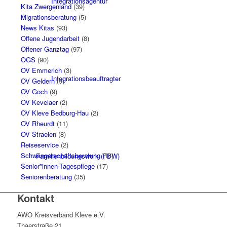
Integrationsagentur
Kita Zwergenland
(39)
Migrationsberatung
(5)
News Kitas
(93)
Offene Jugendarbeit
(8)
Offener Ganztag
(97)
OGS
(90)
OV Emmerich
(3)
Integrationsbeauftragter
OV Geldern
(9)
OV Goch
(9)
OV Kevelaer
(2)
OV Kleve Bedburg-Hau
(2)
OV Rheurdt
(11)
OV Straelen
(8)
Reiseservice
(2)
Schwangerschaftsberatung
(16)
Familienbildungswerk (FBW)
Senior*innen-Tagespflege
(17)
Seniorenberatung
(35)
Kontakt
AWO Kreisverband Kleve e.V.
Thaerstraße 21