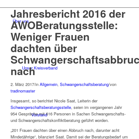
Jahresbericht 2016 der
AWOBeratungsstelle:
Über uns
Weniger Frauen
dachten über
Schwangerschaftsabbru
nach
Unser Kreisverband
2. März 2017
/
in
Allgemein
,
Schwangerschaftsberatung
/
von
tradinomaster
Insgesamt, so berichtet Nicole Saat, Leiterin der
Schwangerschaftsberatungsstelle
, seien im vergangenen Jahr
954 Gespräche mit 616 Personen in Sachen Schwangerschafts-
Vorstand
und Schwangerschaftskonfliktberatung geführt worden.
„201 Frauen dachten über einen Abbruch nach, darunter acht
Minderjährige“, bilanziert Saat. Damit sei der Beratungsbedarf um