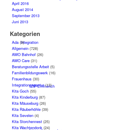
April 2016
August 2014
September 2013
Juni 2013
Kategorien
Integration
Ada
(9)
Allgemein
(728)
AWO Bahnhof
(26)
AWO Care
(31)
Beratungsstelle Arbeit
(5)
Familienbildungswerk
(16)
Frauenhaus
(30)
Integrationsagentur
(13)
IZIF-Emmerich
Kita Goch
(55)
Kita Kinderburg
(87)
Kita Mäuseburg
(26)
Kita Räuberhöhle
(39)
Kita Sevelen
(4)
Kita Storchennest
(25)
Kita Wachtendonk
(24)