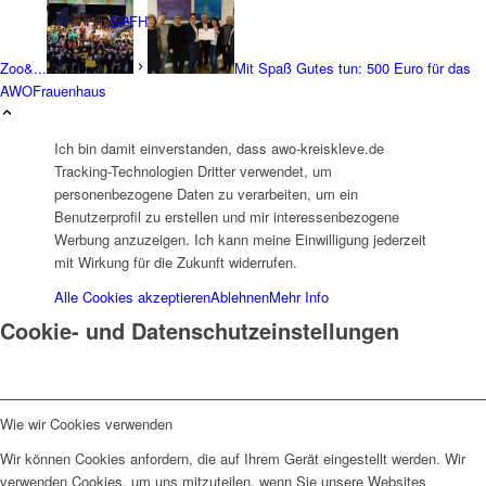
SPFH
Zoo&...
Mit Spaß Gutes tun: 500 Euro für das
AWOFrauenhaus
Ich bin damit einverstanden, dass awo-kreiskleve.de
Tracking-Technologien Dritter verwendet, um
UFH
personenbezogene Daten zu verarbeiten, um ein
Benutzerprofil zu erstellen und mir interessenbezogene
Werbung anzuzeigen. Ich kann meine Einwilligung jederzeit
mit Wirkung für die Zukunft widerrufen.
Alle Cookies akzeptieren
Ablehnen
Mehr Info
Cookie- und Datenschutzeinstellungen
Erziehungsbeistand
Wie wir Cookies verwenden
Wir können Cookies anfordern, die auf Ihrem Gerät eingestellt werden. Wir
verwenden Cookies, um uns mitzuteilen, wenn Sie unsere Websites