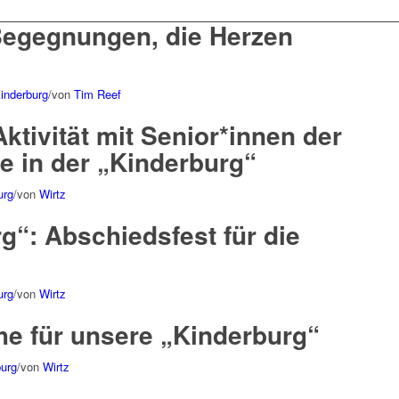
Begegnungen, die Herzen
Kinderburg
/
von
Tim Reef
ktivität mit Senior*innen der
ge in der „Kinderburg“
urg
/
von
Wirtz
g“: Abschiedsfest für die
urg
/
von
Wirtz
e für unsere „Kinderburg“
burg
/
von
Wirtz