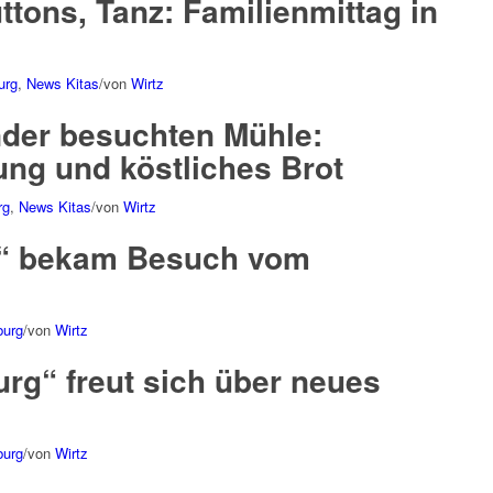
ttons, Tanz: Familienmittag in
urg
,
News Kitas
/
von
Wirtz
nder besuchten Mühle:
ng und köstliches Brot
rg
,
News Kitas
/
von
Wirtz
g“ bekam Besuch vom
burg
/
von
Wirtz
rg“ freut sich über neues
burg
/
von
Wirtz