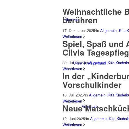
Weihnachtliche 
berühren
Über uns
17. Dezember 2025
/
in
Allgemein
,
Kita 
Weiterlesen
Spiel, Spaß und A
Clivia Tagespfle
30. Juli 2025
/
in
Allgemein
,
Kita Kinderb
Unser Kreisverband
Weiterlesen
In der „Kinderbur
Vorschulkinder
16. Juli 2025
/
in
Allgemein
,
Kita Kinderb
Weiterlesen
Neue Matschküch
Vorstand
12. Juni 2025
/
in
Allgemein
,
Kita Kinder
Weiterlesen