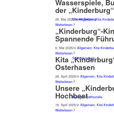
Wasserspiele, Bu
der „Kinderburg“
Unsere Satzung
26. Mai 2025
/
in
Allgemein
,
Kita Kinderb
Weiterlesen
„Kinderburg“-Ki
Spannende Führu
6. Mai 2025
/
in
Allgemein
,
Kita Kinderbu
Weiterlesen
Kita „Kinderbur
Schutzkonzept
Osterhasen
28. April 2025
/
in
Allgemein
,
Kita Kinder
Weiterlesen
Unsere „Kinderbu
Hochbeet
Kreisgeschäftsstelle
16. April 2025
/
in
Allgemein
,
Kita Kinder
Weiterlesen