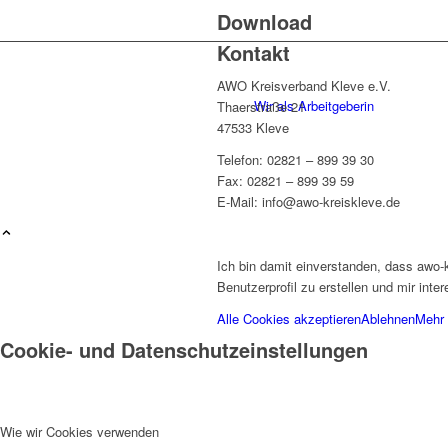
Download
Kontakt
AWO Kreisverband Kleve e.V.
Wir als Arbeitgeberin
Thaerstraße 21
47533 Kleve
Telefon: 02821 – 899 39 30
Fax: 02821 – 899 39 59
E-Mail: info@awo-kreiskleve.de
Mitglied werden
Ich bin damit einverstanden, dass awo-
Benutzerprofil zu erstellen und mir int
Alle Cookies akzeptieren
Ablehnen
Mehr 
Cookie- und Datenschutzeinstellungen
Ehrenamt
Wie wir Cookies verwenden