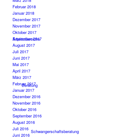
März 2018
Februar 2018
Januar 2018
Dezember 2017
November 2017
Oktober 2017
September 2017
Arbeitsbereiche
August 2017
Juli 2017
Juni 2017
Mai 2017
April 2017
März 2017
Februar 2017
Beratung
Januar 2017
Dezember 2016
November 2016
Oktober 2016
September 2016
August 2016
Juli 2016
Schwangerschaftsberatung
Juni 2016