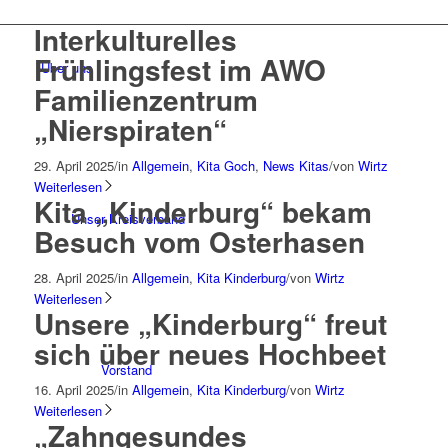
Interkulturelles
Frühlingsfest im AWO
Über uns
Familienzentrum
„Nierspiraten“
29. April 2025
/
in
Allgemein
,
Kita Goch
,
News Kitas
/
von
Wirtz
Weiterlesen
Kita „Kinderburg“ bekam
Unser Kreisverband
Besuch vom Osterhasen
28. April 2025
/
in
Allgemein
,
Kita Kinderburg
/
von
Wirtz
Weiterlesen
Unsere „Kinderburg“ freut
sich über neues Hochbeet
Vorstand
16. April 2025
/
in
Allgemein
,
Kita Kinderburg
/
von
Wirtz
Weiterlesen
„Zahngesundes