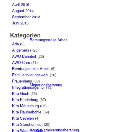
April 2016
August 2014
September 2013
Juni 2013
Kategorien
Beratungsstelle Arbeit
Ada
(9)
Allgemein
(728)
AWO Bahnhof
(26)
AWO Care
(31)
Beratungsstelle Arbeit
(5)
Familienbildungswerk
(16)
Frauenhaus
(30)
Migrationsberatung
Integrationsagentur
(13)
Kita Goch
(55)
Kita Kinderburg
(87)
Kita Mäuseburg
(26)
Kita Räuberhöhle
(39)
Kita Sevelen
(4)
Kita Storchennest
(25)
Antidiskriminierungsberatung
Kita Wachtendonk
(24)