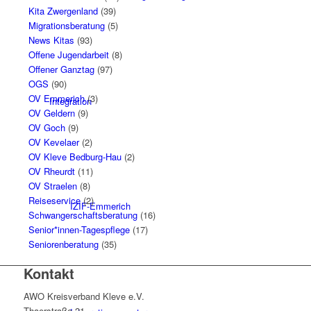
Kita Zwergenland
(39)
Migrationsberatung
(5)
News Kitas
(93)
Offene Jugendarbeit
(8)
Offener Ganztag
(97)
OGS
(90)
OV Emmerich
(3)
Integration
OV Geldern
(9)
OV Goch
(9)
OV Kevelaer
(2)
OV Kleve Bedburg-Hau
(2)
OV Rheurdt
(11)
OV Straelen
(8)
Reiseservice
(2)
IZIF-Emmerich
Schwangerschaftsberatung
(16)
Senior*innen-Tagespflege
(17)
Seniorenberatung
(35)
Kontakt
AWO Kreisverband Kleve e.V.
Thaerstraße 21