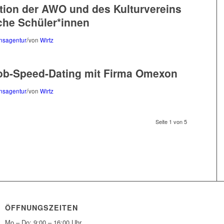
ion der AWO und des Kulturvereins
sche Schüler*innen
/
onsagentur
von
Wirtz
Job-Speed-Dating mit Firma Omexon
/
onsagentur
von
Wirtz
Seite 1 von 5
ÖFFNUNGSZEITEN
Mo – Do: 9:00 – 16:00 Uhr