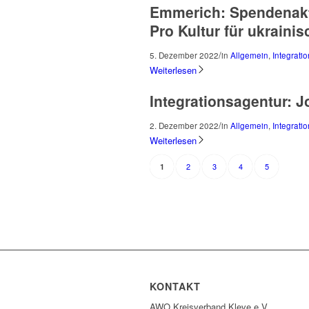
Emmerich: Spendenakt
Pro Kultur für ukraini
/
5. Dezember 2022
in
Allgemein
,
Integrati
Weiterlesen
Integrationsagentur: 
/
2. Dezember 2022
in
Allgemein
,
Integrati
Weiterlesen
2
3
4
5
1
KONTAKT
AWO Kreisverband Kleve e.V.