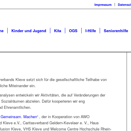
Impressum
Datensc
he
Kinder und Jugend
Kita
OGS
I-Hilfe
Seniorenhilfe
rbands Kleve setzt sich für die gesellschaftliche Teilhabe von
iche Miteinander ein.
nalysen entwickeln wir Aktivitäten, die auf Veränderungen der
ozialräumen abzielen. Dafür kooperieren wir eng
und Ehrenamtlichen.
on. Gemeinsam. Machen“
, der in Kooperation von AWO
nd Kleve e.V., Caritasverband Geldern-Kevelaer e. V., Haus
Inklusion Kleve, VHS Kleve und Welcome Centre Hochschule Rhein-