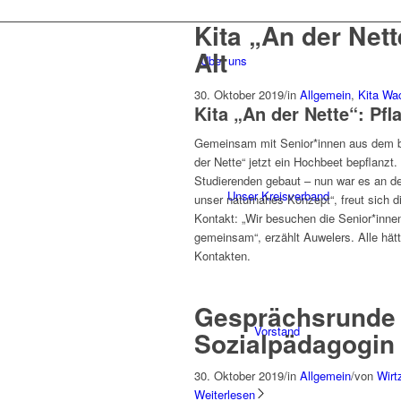
Kita „An der Nett
Alt
Über uns
30. Oktober 2019
/
in
Allgemein
,
Kita Wa
Kita „An der Nette“: Pfl
Gemeinsam mit Senior*innen aus dem b
der Nette“ jetzt ein Hochbeet bepflanz
Studierenden gebaut – nun war es an de
Unser Kreisverband
unser naturnahes Konzept“, freut sich di
Kontakt: „Wir besuchen die Senior*innen
gemeinsam“, erzählt Auwelers. Alle hät
Kontakten.
Gesprächsrunde 
Vorstand
Sozialpädagogin
30. Oktober 2019
/
in
Allgemein
/
von
Wirt
Weiterlesen