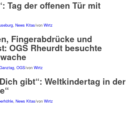
: Tag der offenen Tür mit
useburg
,
News Kitas
/
von
Wirtz
n, Fingerabdrücke und
t: OGS Rheurdt besuchte
eiwache
 Ganztag
,
OGS
/
von
Wirtz
ich gibt“: Weltkindertag in der
le“
berhöhle
,
News Kitas
/
von
Wirtz