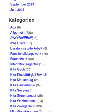
September 2013
Juni 2013
Kategorien
Ada
(9)
Allgemein
(728)
Integration
AWO Bahnhof
(26)
AWO Care
(31)
Beratungsstelle Arbeit
(5)
Familienbildungswerk
(16)
Frauenhaus
(30)
Integrationsagentur
(13)
Kita Goch
(55)
IZIF-Emmerich
Kita Kinderburg
(87)
Kita Mäuseburg
(26)
Kita Räuberhöhle
(39)
Kita Sevelen
(4)
Kita Storchennest
(25)
Kita Wachtendonk
(24)
Kita Zwergenland
(39)
Migrationsberatung
(5)