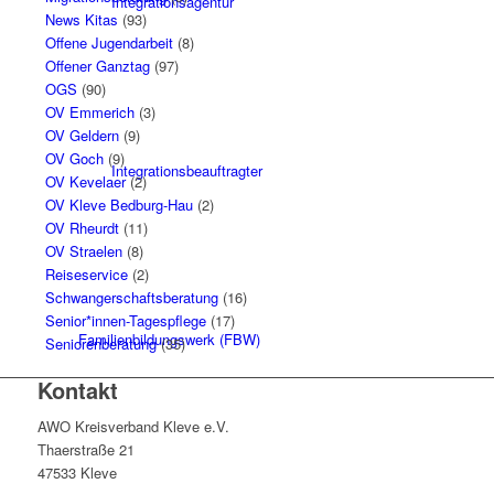
Integrationsagentur
News Kitas
(93)
Offene Jugendarbeit
(8)
Offener Ganztag
(97)
OGS
(90)
OV Emmerich
(3)
OV Geldern
(9)
OV Goch
(9)
Integrationsbeauftragter
OV Kevelaer
(2)
OV Kleve Bedburg-Hau
(2)
OV Rheurdt
(11)
OV Straelen
(8)
Reiseservice
(2)
Schwangerschaftsberatung
(16)
Senior*innen-Tagespflege
(17)
Familienbildungswerk (FBW)
Seniorenberatung
(35)
Kontakt
AWO Kreisverband Kleve e.V.
Thaerstraße 21
47533 Kleve