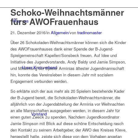
Schoko-Weihnachtsmänner
fürs AWOFrauenhaus
Über uns
21. Dezember 2016
/
in
Allgemein
/
von
tradinomaster
Über 26 Schokoladen-Weihnachtsmänner können sich die Kinder
des AWOFrauenhauses dank einer Spende der B-Jugend-
Spielgemeinschaft Kapellen/Sonsbeck freuen. Auf Idee und
Initiative des Jugendvorstands, Andy Baldy und Jamie Simpson,
Unser Kreisverband
und Mitwirkung der Spieler Arminias ältester Jugendmannschaft
hin, konnte das Vereinsleben in diesem Jahr mit sozialem
Engagement verbunden werden.
So erklärte sich der aus mehr als 20 Spielern bestehende Kader
der B-Jugend bereit, die Schokoladen-Weihnachtsmänner, die
alljährlich von der Jugendabteilung der Arminia vor Weihnachten
an alle Mannschaften ausgegeben werden, in diesem Jahr für
Vorstand
einen guten Zweck zu spenden. Nachdem Jugendkoordinator
Jamie Simpson mit Blick auf diese schöne Entscheidung rasch
den Kontakt zu seinem Arbeitgeber, der AWO des Kreises Kleve,
hergestellt hatte, zeigte sich diese von dem Vorhaben angetan