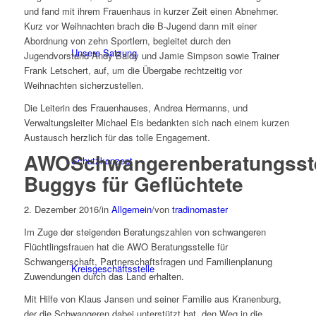
und fand mit ihrem Frauenhaus in kurzer Zeit einen Abnehmer.
Kurz vor Weihnachten brach die B-Jugend dann mit einer
Abordnung von zehn Sportlern, begleitet durch den
Unsere Satzung
Jugendvorstand Andy Baldy und Jamie Simpson sowie Trainer
Frank Letschert, auf, um die Übergabe rechtzeitig vor
Weihnachten sicherzustellen.
Die Leiterin des Frauenhauses, Andrea Hermanns, und
Verwaltungsleiter Michael Eis bedankten sich nach einem kurzen
Austausch herzlich für das tolle Engagement.
AWOSchwangerenberatungsste
Schutzkonzept
Buggys für Geflüchtete
2. Dezember 2016
/
in
Allgemein
/
von
tradinomaster
Im Zuge der steigenden Beratungszahlen von schwangeren
Flüchtlingsfrauen hat die AWO Beratungsstelle für
Schwangerschaft, Partnerschaftsfragen und Familienplanung
Kreisgeschäftsstelle
Zuwendungen durch das Land erhalten.
Mit Hilfe von Klaus Jansen und seiner Familie aus Kranenburg,
der die Schwangeren dabei unterstützt hat, den Weg in die