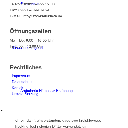
Frauenhaus
Telefon: 02821 – 899 39 30
Fax: 02821 – 899 39 59
E-Mail: info@awo-kreiskleve.de
Öffnungszeiten
Mo – Do: 9:00 – 16:00 Uhr
Fr: 9:00 – 12:00 Uhr
Kinder und Jugend
Rechtliches
Impressum
Datenschutz
Kontakt
Ambulante Hilfen zur Erziehung
Unsere Satzung
Ich bin damit einverstanden, dass awo-kreiskleve.de
Tracking-Technologien Dritter verwendet, um