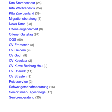
Kita Storchennest
(25)
Kita Wachtendonk
(24)
Kita Zwergenland
(39)
Migrationsberatung
(5)
News Kitas
(93)
Offene Jugendarbeit
(8)
Offener Ganztag
(97)
OGS
(90)
OV Emmerich
(3)
OV Geldern
(9)
OV Goch
(9)
OV Kevelaer
(2)
OV Kleve Bedburg-Hau
(2)
OV Rheurdt
(11)
OV Straelen
(8)
Reiseservice
(2)
Schwangerschaftsberatung
(16)
Senior*innen-Tagespflege
(17)
Seniorenberatung
(35)