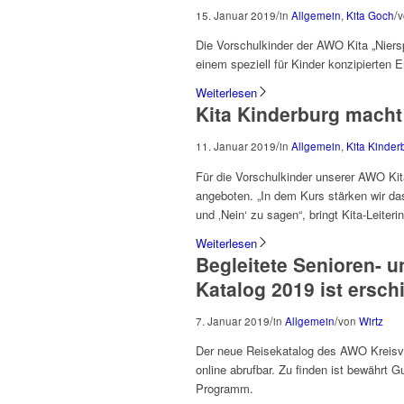
/
/
15. Januar 2019
in
Allgemein
,
Kita Goch
Die Vorschulkinder der AWO Kita „Niers
einem speziell für Kinder konzipierten E
Weiterlesen
Kita Kinderburg macht
/
11. Januar 2019
in
Allgemein
,
Kita Kinder
Für die Vorschulkinder unserer AWO Kita
angeboten. „In dem Kurs stärken wir da
und ‚Nein‘ zu sagen“, bringt Kita-Leiter
Weiterlesen
Begleitete Senioren- 
Katalog 2019 ist ersch
/
/
7. Januar 2019
in
Allgemein
von
Wirtz
Der neue Reisekatalog des AWO Kreisver
online abrufbar. Zu finden ist bewährt 
Programm.