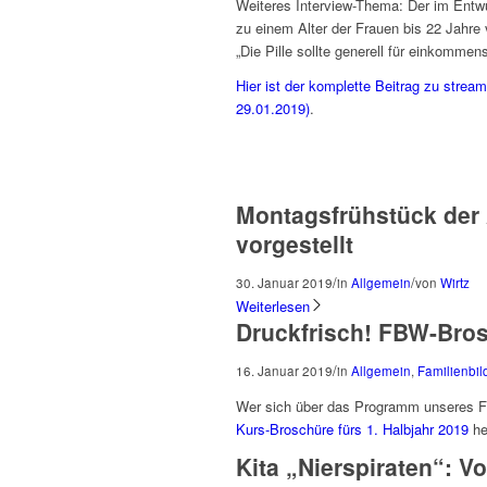
Weiteres Interview-Thema: Der im Entwu
zu einem Alter der Frauen bis 22 Jah
„Die Pille sollte generell für einkomme
Hier ist der komplette Beitrag zu stre
29.01.2019)
.
Montagsfrühstück der
vorgestellt
/
/
30. Januar 2019
in
Allgemein
von
Wirtz
Weiterlesen
Druckfrisch! FBW-Bros
/
16. Januar 2019
in
Allgemein
,
Familienbi
Wer sich über das Programm unseres Fa
Kurs-Broschüre fürs 1. Halbjahr 2019
he
Kita „Nierspiraten“: Vo