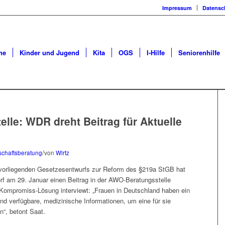
Impressum
Datensc
he
Kinder und Jugend
Kita
OGS
I-Hilfe
Seniorenhilfe
elle: WDR dreht Beitrag für Aktuelle
/
chaftsberatung
von
Wirtz
 vorliegenden Gesetzesentwurfs zur Reform des §219a StGB hat
 am 29. Januar einen Beitrag in der AWO-Beratungsstelle
r Kompromiss-Lösung interviewt: „Frauen in Deutschland haben ein
nd verfügbare, medizinische Informationen, um eine für sie
n“, betont Saat.