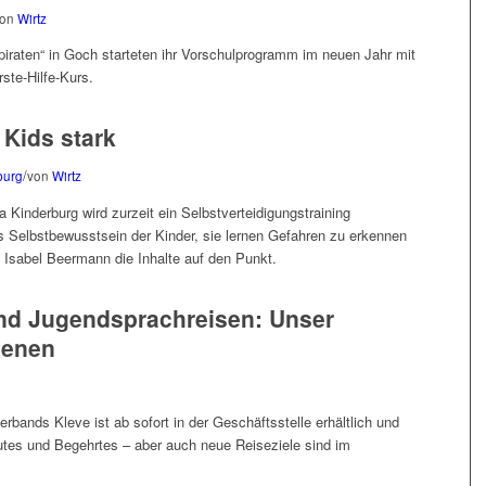
von
Wirtz
piraten“ in Goch starteten ihr Vorschulprogramm im neuen Jahr mit
rste-Hilfe-Kurs.
 Kids stark
/
burg
von
Wirtz
 Kinderburg wird zurzeit ein Selbstverteidigungstraining
s Selbstbewusstsein der Kinder, sie lernen Gefahren zu erkennen
in Isabel Beermann die Inhalte auf den Punkt.
und Jugendsprachreisen: Unser
ienen
bands Kleve ist ab sofort in der Geschäftsstelle erhältlich und
Gutes und Begehrtes – aber auch neue Reiseziele sind im