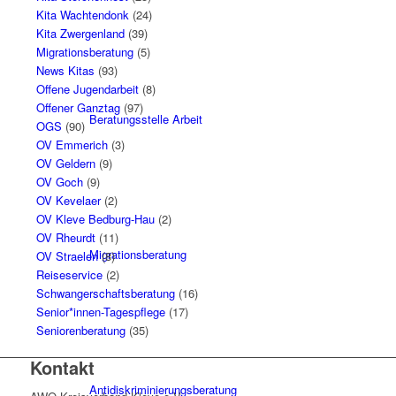
Kita Wachtendonk
(24)
Kita Zwergenland
(39)
Migrationsberatung
(5)
News Kitas
(93)
Offene Jugendarbeit
(8)
Offener Ganztag
(97)
Beratungsstelle Arbeit
OGS
(90)
OV Emmerich
(3)
OV Geldern
(9)
OV Goch
(9)
OV Kevelaer
(2)
OV Kleve Bedburg-Hau
(2)
OV Rheurdt
(11)
Migrationsberatung
OV Straelen
(8)
Reiseservice
(2)
Schwangerschaftsberatung
(16)
Senior*innen-Tagespflege
(17)
Seniorenberatung
(35)
Kontakt
Antidiskriminierungsberatung