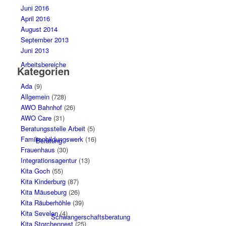
Juni 2016
April 2016
August 2014
September 2013
Juni 2013
Arbeitsbereiche
Kategorien
Ada
(9)
Allgemein
(728)
AWO Bahnhof
(26)
AWO Care
(31)
Beratungsstelle Arbeit
(5)
Familienbildungswerk
(16)
Beratung
Frauenhaus
(30)
Integrationsagentur
(13)
Kita Goch
(55)
Kita Kinderburg
(87)
Kita Mäuseburg
(26)
Kita Räuberhöhle
(39)
Kita Sevelen
(4)
Schwangerschaftsberatung
Kita Storchennest
(25)