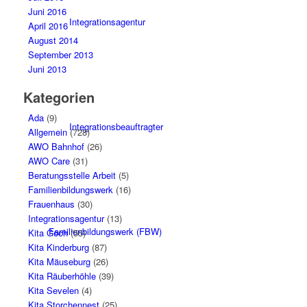
Juni 2016
Integrationsagentur
April 2016
August 2014
September 2013
Juni 2013
Kategorien
Ada
(9)
Integrationsbeauftragter
Allgemein
(728)
AWO Bahnhof
(26)
AWO Care
(31)
Beratungsstelle Arbeit
(5)
Familienbildungswerk
(16)
Frauenhaus
(30)
Integrationsagentur
(13)
Familienbildungswerk (FBW)
Kita Goch
(55)
Kita Kinderburg
(87)
Kita Mäuseburg
(26)
Kita Räuberhöhle
(39)
Kita Sevelen
(4)
Kita Storchennest
(25)