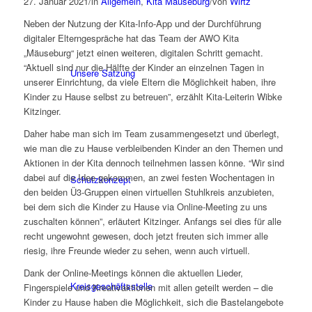
27. Januar 2021
/
in
Allgemein
,
Kita Mäuseburg
/
von
Wirtz
Neben der Nutzung der Kita-Info-App und der Durchführung
digitaler Elterngespräche hat das Team der AWO Kita
„Mäuseburg“ jetzt einen weiteren, digitalen Schritt gemacht.
“Aktuell sind nur die Hälfte der Kinder an einzelnen Tagen in
Unsere Satzung
unserer Einrichtung, da viele Eltern die Möglichkeit haben, ihre
Kinder zu Hause selbst zu betreuen”, erzählt Kita-Leiterin Wibke
Kitzinger.
Daher habe man sich im Team zusammengesetzt und überlegt,
wie man die zu Hause verbleibenden Kinder an den Themen und
Aktionen in der Kita dennoch teilnehmen lassen könne. “Wir sind
dabei auf die Idee gekommen, an zwei festen Wochentagen in
Schutzkonzept
den beiden Ü3-Gruppen einen virtuellen Stuhlkreis anzubieten,
bei dem sich die Kinder zu Hause via Online-Meeting zu uns
zuschalten können”, erläutert Kitzinger. Anfangs sei dies für alle
recht ungewohnt gewesen, doch jetzt freuten sich immer alle
riesig, ihre Freunde wieder zu sehen, wenn auch virtuell.
Dank der Online-Meetings können die aktuellen Lieder,
Kreisgeschäftsstelle
Fingerspiele und Kreativaktionen mit allen geteilt werden – die
Kinder zu Hause haben die Möglichkeit, sich die Bastelangebote