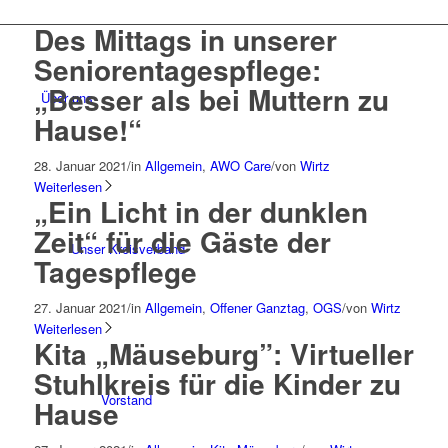
Des Mittags in unserer
Seniorentagespflege:
„Besser als bei Muttern zu
Über uns
Hause!“
28. Januar 2021
/
in
Allgemein
,
AWO Care
/
von
Wirtz
Weiterlesen
„Ein Licht in der dunklen
Zeit“ für die Gäste der
Unser Kreisverband
Tagespflege
27. Januar 2021
/
in
Allgemein
,
Offener Ganztag
,
OGS
/
von
Wirtz
Weiterlesen
Kita „Mäuseburg”: Virtueller
Stuhlkreis für die Kinder zu
Vorstand
Hause