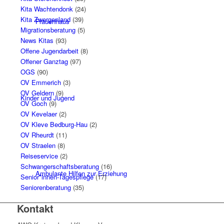
Kita Wachtendonk
(24)
Kita Zwergenland
(39)
Frauenhaus
Migrationsberatung
(5)
News Kitas
(93)
Offene Jugendarbeit
(8)
Offener Ganztag
(97)
OGS
(90)
OV Emmerich
(3)
OV Geldern
(9)
Kinder und Jugend
OV Goch
(9)
OV Kevelaer
(2)
OV Kleve Bedburg-Hau
(2)
OV Rheurdt
(11)
OV Straelen
(8)
Reiseservice
(2)
Schwangerschaftsberatung
(16)
Ambulante Hilfen zur Erziehung
Senior*innen-Tagespflege
(17)
Seniorenberatung
(35)
Kontakt