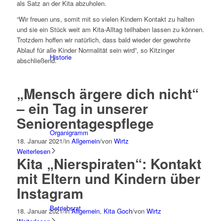
als Satz an der Kita abzuholen.
“Wir freuen uns, somit mit so vielen Kindern Kontakt zu halten
und sie ein Stück weit am Kita-Alltag teilhaben lassen zu können.
Trotzdem hoffen wir natürlich, dass bald wieder der gewohnte
Ablauf für alle Kinder Normalität sein wird”, so Kitzinger
Historie
abschließend.
„Mensch ärgere dich nicht“
– ein Tag in unserer
Seniorentagespflege
Organigramm
18. Januar 2021
/
in
Allgemein
/
von
Wirtz
Weiterlesen
Kita „Nierspiraten“: Kontakt
mit Eltern und Kindern über
Instagram
Betriebsrat
18. Januar 2021
/
in
Allgemein
,
Kita Goch
/
von
Wirtz