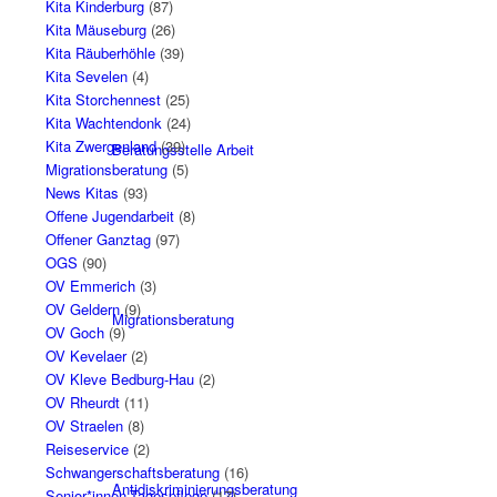
Kita Kinderburg
(87)
Kita Mäuseburg
(26)
Kita Räuberhöhle
(39)
Kita Sevelen
(4)
Kita Storchennest
(25)
Kita Wachtendonk
(24)
Kita Zwergenland
(39)
Beratungsstelle Arbeit
Migrationsberatung
(5)
News Kitas
(93)
Offene Jugendarbeit
(8)
Offener Ganztag
(97)
OGS
(90)
OV Emmerich
(3)
OV Geldern
(9)
Migrationsberatung
OV Goch
(9)
OV Kevelaer
(2)
OV Kleve Bedburg-Hau
(2)
OV Rheurdt
(11)
OV Straelen
(8)
Reiseservice
(2)
Schwangerschaftsberatung
(16)
Antidiskriminierungsberatung
Senior*innen-Tagespflege
(17)