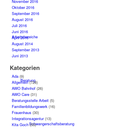
November 2016
Oktober 2016
September 2016
August 2016
Juli 2016
Juni 2016
Arbeitsbereiche
April 2016
August 2014
September 2013
Juni 2013
Kategorien
Ada
(9)
Beratung
Allgemein
(728)
AWO Bahnhof
(26)
AWO Care
(31)
Beratungsstelle Arbeit
(5)
Familienbildungswerk
(16)
Frauenhaus
(30)
Integrationsagentur
(13)
Schwangerschaftsberatung
Kita Goch
(55)