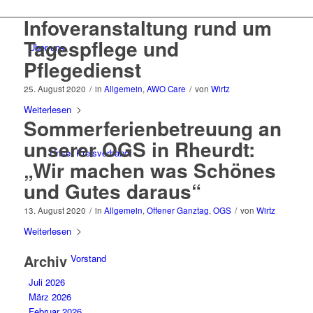
Infoveranstaltung rund um
Tagespflege und
Über uns
Pflegedienst
25. August 2020
/
in
Allgemein
,
AWO Care
/
von
Wirtz
Weiterlesen
Sommerferienbetreuung an
unserer OGS in Rheurdt:
Unser Kreisverband
„Wir machen was Schönes
und Gutes daraus“
13. August 2020
/
in
Allgemein
,
Offener Ganztag
,
OGS
/
von
Wirtz
Weiterlesen
Archiv
Vorstand
Juli 2026
März 2026
Februar 2026