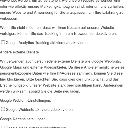
verwendet werden, um zu verstehen, wie unsere Website verwendet wird
SPFH
oder wie effektiv unsere Marketingkampagnen sind, oder um uns zu helfen,
unsere Website und Anwendung für Sie anzupassen, um Ihre Erfahrung zu
verbessern.
Wenn Sie nicht möchten, dass wir Ihren Besuch auf unserer Website
verfolgen, können Sie das Tracking in Ihrem Browser hier deaktivieren:
Google Analytics Tracking aktivieren/deaktivieren
UFH
Andere externe Dienste
Wir verwenden auch verschiedene externe Dienste wie Google Webfonts,
Google Maps und externe Videoanbieter. Da diese Anbieter möglicherweise
personenbezogene Daten wie Ihre IP-Adresse sammeln, können Sie diese
hier blockieren. Bitte beachten Sie, dass dies die Funktionalität und das
Erscheinungsbild unserer Website stark beeinträchtigen kann. Änderungen
werden wirksam, sobald Sie die Seite neu laden.
Erziehungsbeistand
Google Webfont-Einstellungen:
Google Webfonts aktivieren/deaktivieren
Google Karteneinstellungen:
Google Maps aktivieren/deaktivieren