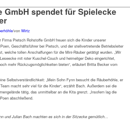
e GmbH spendet für Spielecke
er
berhöhle
/
von
Wirtz
r Firma Pietsch Rohstoffe GmbH freuen sich die Kinder unserer
oen, Geschäftsführer bei Pietsch, und der stellvertretende Betriebsleiter
st, welche tollen Anschaffungen für die Mini-Räuber getätigt wurden. „Wir
 Leseecke mit roter Kuschel-Couch und heimeliger Deko eingerichtet,
och mehr Rückzugsmöglichkeiten bieten“, erläutert Britta Becker vom
ne Selbstverständlichkeit: „Mein Sohn Fynn besucht die Räuberhöhle, er
 Team macht sehr viel für die Kinder“, erzählt Bach. Außerdem sei die
engelände tätig, das unmittelbar an die Kita grenzt. „Insofern lag die
 Poen abschließend.
ynn und Julian Bach machten es sich in der Sitzecke gemütlich…