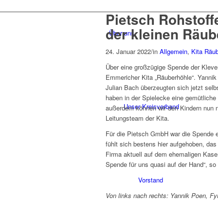
Pietsch Rohstoff
der kleinen Räub
Über uns
24. Januar 2022
/
in
Allgemein
,
Kita Räu
Über eine großzügige Spende der Kleve
Emmericher Kita „Räuberhöhle“. Yannik P
Julian Bach überzeugten sich jetzt selb
haben in der Spielecke eine gemütliche
Unser Kreisverband
außerdem können wir den Kindern nun n
Leitungsteam der Kita.
Für die Pietsch GmbH war die Spende ei
fühlt sich bestens hier aufgehoben, das
Firma aktuell auf dem ehemaligen Kasern
Spende für uns quasi auf der Hand“, so
Vorstand
Von links nach rechts: Yannik Poen, F