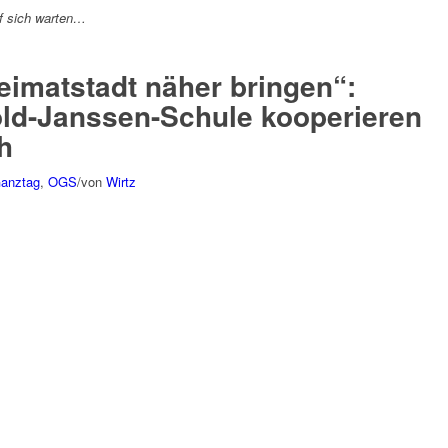
uf sich warten…
Heimatstadt näher bringen“:
old-Janssen-Schule kooperieren
h
Ganztag
,
OGS
/
von
Wirtz