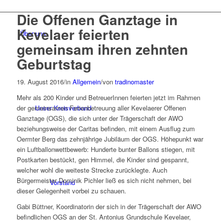
Die Offenen Ganztage in
Kevelaer feierten
Über uns
gemeinsam ihren zehnten
Geburtstag
19. August 2016
/
in
Allgemein
/
von
tradinomaster
Mehr als 200 Kinder und BetreuerInnen feierten jetzt im Rahmen
Unser Kreisverband
der gemeinsamen Ferienbetreuung aller Kevelaerer Offenen
Ganztage (OGS), die sich unter der Trägerschaft der AWO
beziehungsweise der Caritas befinden, mit einem Ausflug zum
Oermter Berg das zehnjährige Jubiläum der OGS. Höhepunkt war
ein Luftballonwettbewerb: Hunderte bunter Ballons stiegen, mit
Postkarten bestückt, gen Himmel, die Kinder sind gespannt,
welcher wohl die weiteste Strecke zurücklegte. Auch
Bürgermeister Dominik Pichler ließ es sich nicht nehmen, bei
Vorstand
dieser Gelegenheit vorbei zu schauen.
Gabi Büttner, Koordinatorin der sich in der Trägerschaft der AWO
befindlichen OGS an der St. Antonius Grundschule Kevelaer,