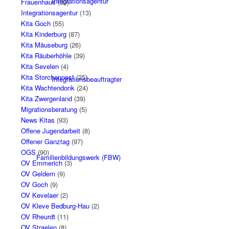
Integrationsagentur
Frauenhaus
(30)
Integrationsagentur
(13)
Kita Goch
(55)
Kita Kinderburg
(87)
Kita Mäuseburg
(26)
Kita Räuberhöhle
(39)
Kita Sevelen
(4)
Kita Storchennest
(25)
Integrationsbeauftragter
Kita Wachtendonk
(24)
Kita Zwergenland
(39)
Migrationsberatung
(5)
News Kitas
(93)
Offene Jugendarbeit
(8)
Offener Ganztag
(97)
OGS
(90)
Familienbildungswerk (FBW)
OV Emmerich
(3)
OV Geldern
(9)
OV Goch
(9)
OV Kevelaer
(2)
OV Kleve Bedburg-Hau
(2)
OV Rheurdt
(11)
OV Straelen
(8)