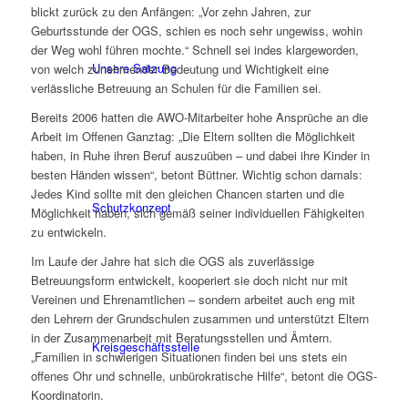
blickt zurück zu den Anfängen: „Vor zehn Jahren, zur
Geburtsstunde der OGS, schien es noch sehr ungewiss, wohin
der Weg wohl führen mochte.“ Schnell sei indes klargeworden,
Unsere Satzung
von welch zunehmender Bedeutung und Wichtigkeit eine
verlässliche Betreuung an Schulen für die Familien sei.
Bereits 2006 hatten die AWO-Mitarbeiter hohe Ansprüche an die
Arbeit im Offenen Ganztag: „Die Eltern sollten die Möglichkeit
haben, in Ruhe ihren Beruf auszuüben – und dabei ihre Kinder in
besten Händen wissen“, betont Büttner. Wichtig schon damals:
Jedes Kind sollte mit den gleichen Chancen starten und die
Schutzkonzept
Möglichkeit haben, sich gemäß seiner individuellen Fähigkeiten
zu entwickeln.
Im Laufe der Jahre hat sich die OGS als zuverlässige
Betreuungsform entwickelt, kooperiert sie doch nicht nur mit
Vereinen und Ehrenamtlichen – sondern arbeitet auch eng mit
den Lehrern der Grundschulen zusammen und unterstützt Eltern
in der Zusammenarbeit mit Beratungsstellen und Ämtern.
Kreisgeschäftsstelle
„Familien in schwierigen Situationen finden bei uns stets ein
offenes Ohr und schnelle, unbürokratische Hilfe“, betont die OGS-
Koordinatorin.