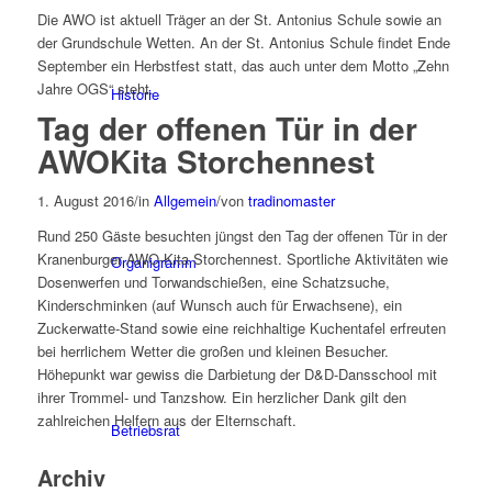
Die AWO ist aktuell Träger an der St. Antonius Schule sowie an
der Grundschule Wetten. An der St. Antonius Schule findet Ende
September ein Herbstfest statt, das auch unter dem Motto „Zehn
Jahre OGS“ steht.
Historie
Tag der offenen Tür in der
AWOKita Storchennest
1. August 2016
/
in
Allgemein
/
von
tradinomaster
Rund 250 Gäste besuchten jüngst den Tag der offenen Tür in der
Kranenburger AWO-Kita Storchennest. Sportliche Aktivitäten wie
Organigramm
Dosenwerfen und Torwandschießen, eine Schatzsuche,
Kinderschminken (auf Wunsch auch für Erwachsene), ein
Zuckerwatte-Stand sowie eine reichhaltige Kuchentafel erfreuten
bei herrlichem Wetter die großen und kleinen Besucher.
Höhepunkt war gewiss die Darbietung der D&D-Dansschool mit
ihrer Trommel- und Tanzshow. Ein herzlicher Dank gilt den
zahlreichen Helfern aus der Elternschaft.
Betriebsrat
Archiv