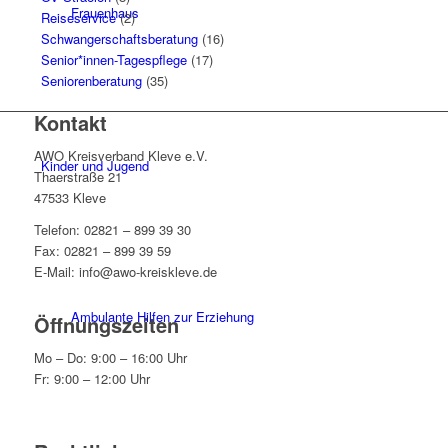
Frauenhaus
Reiseservice
(2)
Schwangerschaftsberatung
(16)
Senior*innen-Tagespflege
(17)
Seniorenberatung
(35)
Kontakt
AWO Kreisverband Kleve e.V.
Kinder und Jugend
Thaerstraße 21
47533 Kleve
Telefon: 02821 – 899 39 30
Fax: 02821 – 899 39 59
E-Mail: info@awo-kreiskleve.de
Ambulante Hilfen zur Erziehung
Öffnungszeiten
Mo – Do: 9:00 – 16:00 Uhr
Fr: 9:00 – 12:00 Uhr