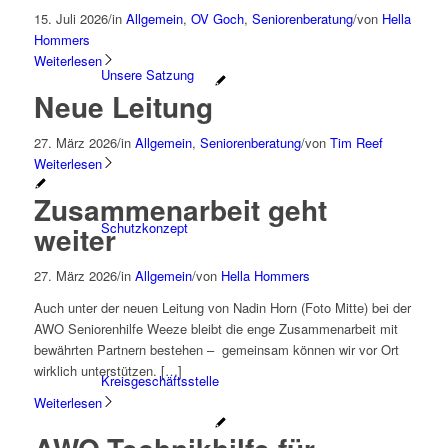
15. Juli 2026
/
in
Allgemein
,
OV Goch
,
Seniorenberatung
/
von
Hella
Hommers
Weiterlesen
Unsere Satzung
Neue Leitung
27. März 2026
/
in
Allgemein
,
Seniorenberatung
/
von
Tim Reef
Weiterlesen
Zusammenarbeit geht
Schutzkonzept
weiter
27. März 2026
/
in
Allgemein
/
von
Hella Hommers
Auch unter der neuen Leitung von Nadin Horn (Foto Mitte) bei der
AWO Seniorenhilfe Weeze bleibt die enge Zusammenarbeit mit
bewährten Partnern bestehen – gemeinsam können wir vor Ort
wirklich unterstützen. […]
Kreisgeschäftsstelle
Weiterlesen