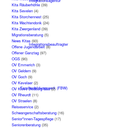
Integrationsagentur
Kita Räuberhöhle
(39)
Kita Sevelen
(4)
Kita Storchennest
(25)
Kita Wachtendonk
(24)
Kita Zwergenland
(39)
Migrationsberatung
(5)
News Kitas
(93)
Integrationsbeauftragter
Offene Jugendarbeit
(8)
Offener Ganztag
(97)
OGS
(90)
OV Emmerich
(3)
OV Geldern
(9)
OV Goch
(9)
OV Kevelaer
(2)
Familienbildungswerk (FBW)
OV Kleve Bedburg-Hau
(2)
OV Rheurdt
(11)
OV Straelen
(8)
Reiseservice
(2)
Schwangerschaftsberatung
(16)
Senior*innen-Tagespflege
(17)
Seniorenberatung
(35)