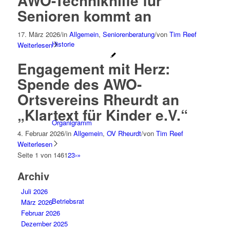
AWO-Technikhilfe für
Senioren kommt an
17. März 2026
/
in
Allgemein
,
Seniorenberatung
/
von
Tim Reef
Historie
Weiterlesen
Engagement mit Herz:
Spende des AWO-
Ortsvereins Rheurdt an
„Klartext für Kinder e.V.“
Organigramm
4. Februar 2026
/
in
Allgemein
,
OV Rheurdt
/
von
Tim Reef
Weiterlesen
Seite 1 von 146
1
2
3
›
»
Archiv
Juli 2026
Betriebsrat
März 2026
Februar 2026
Dezember 2025