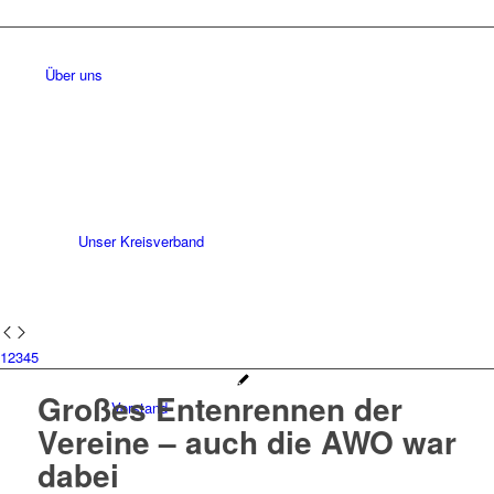
Über uns
Unser Kreisverband
1
2
3
4
5
Großes Entenrennen der
Vorstand
Vereine – auch die AWO war
dabei