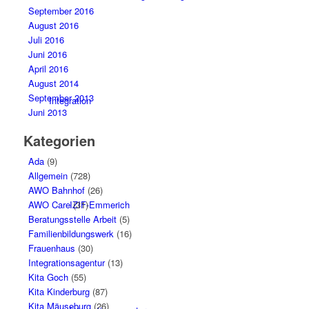
September 2016
August 2016
Juli 2016
Juni 2016
April 2016
August 2014
September 2013
Integration
Juni 2013
Kategorien
Ada
(9)
Allgemein
(728)
AWO Bahnhof
(26)
IZIF-Emmerich
AWO Care
(31)
Beratungsstelle Arbeit
(5)
Familienbildungswerk
(16)
Frauenhaus
(30)
Integrationsagentur
(13)
Kita Goch
(55)
Kita Kinderburg
(87)
Kita Mäuseburg
(26)