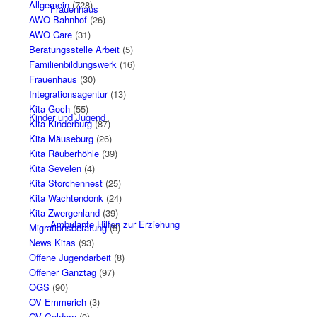
Allgemein
(728)
Frauenhaus
AWO Bahnhof
(26)
AWO Care
(31)
Beratungsstelle Arbeit
(5)
Familienbildungswerk
(16)
Frauenhaus
(30)
Integrationsagentur
(13)
Kita Goch
(55)
Kinder und Jugend
Kita Kinderburg
(87)
Kita Mäuseburg
(26)
Kita Räuberhöhle
(39)
Kita Sevelen
(4)
Kita Storchennest
(25)
Kita Wachtendonk
(24)
Kita Zwergenland
(39)
Ambulante Hilfen zur Erziehung
Migrationsberatung
(5)
News Kitas
(93)
Offene Jugendarbeit
(8)
Offener Ganztag
(97)
OGS
(90)
OV Emmerich
(3)
OV Geldern
(9)