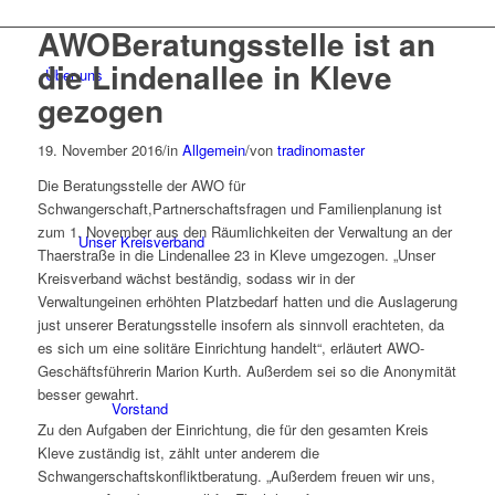
AWOBeratungsstelle ist an
die Lindenallee in Kleve
Über uns
gezogen
19. November 2016
/
in
Allgemein
/
von
tradinomaster
Die Beratungsstelle der AWO für
Schwangerschaft,Partnerschaftsfragen und Familienplanung ist
zum 1. November aus den Räumlichkeiten der Verwaltung an der
Unser Kreisverband
Thaerstraße in die Lindenallee 23 in Kleve umgezogen. „Unser
Kreisverband wächst beständig, sodass wir in der
Verwaltungeinen erhöhten Platzbedarf hatten und die Auslagerung
just unserer Beratungsstelle insofern als sinnvoll erachteten, da
es sich um eine solitäre Einrichtung handelt“, erläutert AWO-
Geschäftsführerin Marion Kurth. Außerdem sei so die Anonymität
besser gewahrt.
Vorstand
Zu den Aufgaben der Einrichtung, die für den gesamten Kreis
Kleve zuständig ist, zählt unter anderem die
Schwangerschaftskonfliktberatung. „Außerdem freuen wir uns,