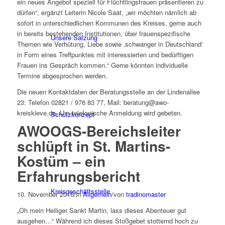
ein neues Angebot speziell für Flüchtlingsfrauen präsentieren zu
dürfen“, ergänzt Leiterin Nicole Saat, „wir möchten nämlich ab
sofort in unterschiedlichen Kommunen des Kreises, gerne auch
in bereits bestehenden Institutionen, über frauenspezifische
Unsere Satzung
Themen wie Verhütung, Liebe sowie ‚schwanger in Deutschland‘
in Form eines Treffpunktes mit interessierten und bedürftigen
Frauen ins Gespräch kommen.“ Gerne könnten individuelle
Termine abgesprochen werden.
Die neuen Kontaktdaten der Beratungsstelle an der Lindenallee
23: Telefon 02821 / 976 83 77, Mail: beratung@awo-
kreiskleve.de. Um telefonische Anmeldung wird gebeten.
Schutzkonzept
AWOOGS-Bereichsleiter
schlüpft in St. Martins-
Kostüm – ein
Erfahrungsbericht
Kreisgeschäftsstelle
10. November 2016
/
in
Allgemein
/
von
tradinomaster
„Oh mein Heiliger Sankt Martin, lass dieses Abenteuer gut
ausgehen…“ Während ich dieses Stoßgebet stotternd hoch zu