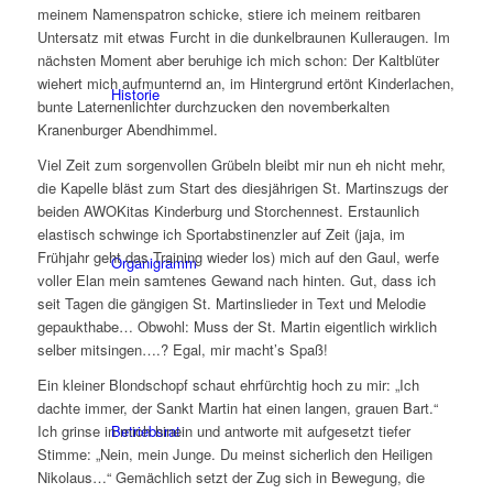
meinem Namenspatron schicke, stiere ich meinem reitbaren
Untersatz mit etwas Furcht in die dunkelbraunen Kulleraugen. Im
nächsten Moment aber beruhige ich mich schon: Der Kaltblüter
wiehert mich aufmunternd an, im Hintergrund ertönt Kinderlachen,
Historie
bunte Laternenlichter durchzucken den novemberkalten
Kranenburger Abendhimmel.
Viel Zeit zum sorgenvollen Grübeln bleibt mir nun eh nicht mehr,
die Kapelle bläst zum Start des diesjährigen St. Martinszugs der
beiden AWOKitas Kinderburg und Storchennest. Erstaunlich
elastisch schwinge ich Sportabstinenzler auf Zeit (jaja, im
Frühjahr geht das Training wieder los) mich auf den Gaul, werfe
Organigramm
voller Elan mein samtenes Gewand nach hinten. Gut, dass ich
seit Tagen die gängigen St. Martinslieder in Text und Melodie
gepaukthabe… Obwohl: Muss der St. Martin eigentlich wirklich
selber mitsingen….? Egal, mir macht’s Spaß!
Ein kleiner Blondschopf schaut ehrfürchtig hoch zu mir: „Ich
dachte immer, der Sankt Martin hat einen langen, grauen Bart.“
Betriebsrat
Ich grinse in mich hinein und antworte mit aufgesetzt tiefer
Stimme: „Nein, mein Junge. Du meinst sicherlich den Heiligen
Nikolaus…“ Gemächlich setzt der Zug sich in Bewegung, die