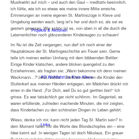
Musikwirkt auf mich – und auch den Gaul – meditativ-besinnlich,
ich fühle, wie ich so etwas wie meine innere Mitte erreiche.
Erinnerungen an meine eigenen St. Martinszüge in Kleve und
Umgebung werden wach, lang ist’s her und doch so, als sei es
gestern gewesen. Wie schön ist es, von oben in all die durch die
Projekte & Aktionen
Laternenlichter noch glänzenderen Kinderaugen zu schauen!
Im Nu ist die Zeit vergangen, nun darf ich noch einer der
Hauptakteure der St. Martingeschichte am Feuer sein. Gerne
teile ich meinen weiten Umhang mit dem bibbernden Bettler:
Einige Kinder klatschen, andere blicken quengelnd zu den
Erzieherinnen, als fragten sie: „Wann bekomme ich denn meinen
AG Wohlfahrt im Kreis Kleve
Weckmann…?“Jetzt, sofort… Dankbar nehmen die Kinder den
Stufenkerl aus meinen Händen entgegen, ein Mädchen drückt mir
einen in die Hand: „Für Dich, weil Du so gut geritten bist!“ Ich
grinse. Es war tatsächlich gar nicht schlimm. Im Gegenteil, es
waren erfüllende, zufrieden machende Minuten, die mir zeigten,
dass Kinderlachen zu den schönsten Dingen im Leben gehört.
Wieso, denke ich mir, kann nicht jeden Tag St. Martin sein? In
Links
dem Moment fallen mir die Worte des Blondschopfes ein – eine
Idee keimt auf. In wenigen Tagen ist doch Nikolaus. Ein grauer