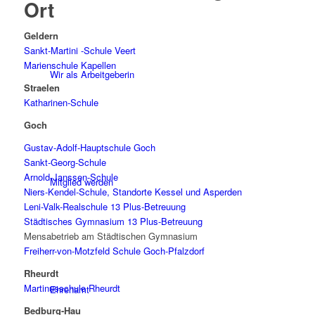
Ort
Geldern
Sankt-Martini -Schule Veert
Marienschule Kapellen
Wir als Arbeitgeberin
Straelen
Katharinen-Schule
Goch
Gustav-Adolf-Hauptschule Goch
Sankt-Georg-Schule
Arnold-Janssen-Schule
Mitglied werden
Niers-Kendel-Schule, Standorte Kessel und Asperden
Leni-Valk-Realschule 13 Plus-Betreuung
Städtisches Gymnasium 13 Plus-Betreuung
Mensabetrieb am Städtischen Gymnasium
Freiherr-von-Motzfeld Schule Goch-Pfalzdorf
Rheurdt
Martinusschule Rheurdt
Ehrenamt
Bedburg-Hau