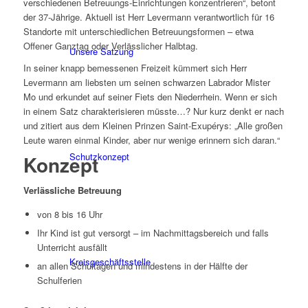
verschiedenen Betreuungs-Einrichtungen konzentrieren“, betont
der 37-Jährige. Aktuell ist Herr Levermann verantwortlich für 16
Standorte mit unterschiedlichen Betreuungsformen – etwa
Offener Ganztag oder Verlässlicher Halbtag.
Unsere Satzung
In seiner knapp bemessenen Freizeit kümmert sich Herr
Levermann am liebsten um seinen schwarzen Labrador Mister
Mo und erkundet auf seiner Fiets den Niederrhein. Wenn er sich
in einem Satz charakterisieren müsste…? Nur kurz denkt er nach
und zitiert aus dem Kleinen Prinzen Saint-Exupérys: „Alle großen
Leute waren einmal Kinder, aber nur wenige erinnern sich daran.“
Schutzkonzept
Konzept
Verlässliche Betreuung
von 8 bis 16 Uhr
Ihr Kind ist gut versorgt – im Nachmittagsbereich und falls
Unterricht ausfällt
Kreisgeschäftsstelle
an allen Schultagen und mindestens in der Hälfte der
Schulferien