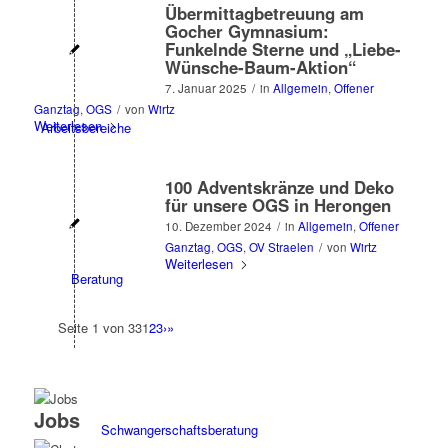
Übermittagbetreuung am
Gocher Gymnasium:
Funkelnde Sterne und „Liebe-
Wünsche-Baum-Aktion“
7. Januar 2025
/
in
Allgemein
,
Offener
Ganztag
,
OGS
/
von
Wirtz
Weiterlesen
Arbeitsbereiche
100 Adventskränze und Deko
für unsere OGS in Herongen
10. Dezember 2024
/
in
Allgemein
,
Offener
Ganztag
,
OGS
,
OV Straelen
/
von
Wirtz
Weiterlesen
Beratung
Seite 1 von 33
1
2
3
›
»
Jobs
Schwangerschaftsberatung