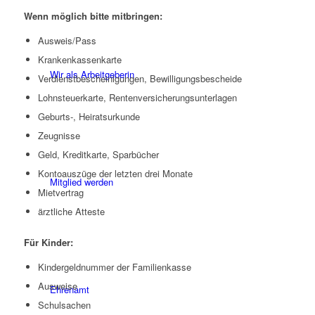
Wenn möglich bitte mitbringen:
Ausweis/Pass
Krankenkassenkarte
Wir als Arbeitgeberin
Verdienstbescheinigungen, Bewilligungsbescheide
Lohnsteuerkarte, Rentenversicherungsunterlagen
Geburts-, Heiratsurkunde
Zeugnisse
Geld, Kreditkarte, Sparbücher
Kontoauszüge der letzten drei Monate
Mitglied werden
Mietvertrag
ärztliche Atteste
Für Kinder:
Kindergeldnummer der Familienkasse
Ausweise
Ehrenamt
Schulsachen