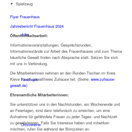
Spielzeug
Flyer Frauenhaus
Jahresbericht Frauenhaus 2024
Jobs
Öffentlichkeitsarbeit:
Informationsveranstaltungen, Gesprächsrunden,
Informationsstände zur Arbeit des Frauenhauses und zum Thema
häusliche Gewalt finden nach Absprache statt. Setzen Sie sich
mit uns in Verbindung.
Die Mitarbeiterinnen nehmen an den Runden Tischen im Kreis
Kleve für ein gewaltfreies Zuhause teil. (Siehe:
www.zuhause-
Feedback
gewalt.de
)
Ehrenamtliche Mitarbeiterinnen:
Sie unterstützen uns in den Nachtstunden, am Wochenende und
an Feiertagen, sind dann telefonisch zu erreichen, um eine
Aufnahme für gefährdete Frauen zu jeder Tages- und Nachtzeit
zu gewährleisten. Falls Sie Interesse haben und mitwirken
Ortsvereine
möchten, rufen Sie während der Bürozeiten an.