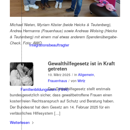
Integrationsagentur
Michael Nieten, Myriam Köster (beide Heicks & Teutenberg),
Andrea Hermanns (Frauenhaus) sowie Andreas Wolsing (Heicks
& Teutenberg) mit einem mal etwas anderem Spendenübergabe-
Check. Foto: AWO
Integrationsbeauftragter
Gewalthilfegesetz ist in Kraft
getreten
10. März 2025
/
in
Allgemein
,
Frauenhaus
/
von
Wirtz
Das Gewalthilfegesetz stellt erstmals
Familienbildungswerk (FBW)
bundesgesetzlich sicher, dass gewaltbetroffene Frauen einen
kostenfreien Rechtsanspruch auf Schutz und Beratung haben.
Der Bundesrat hat dem Gesetz am 14. Februar 2025 für ein
verlässliches Hilfesystem […]
Weiterlesen