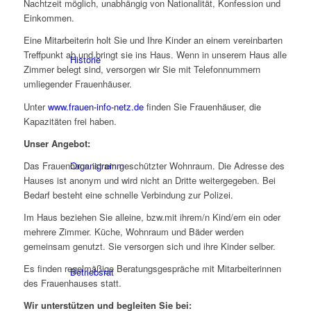
Nachtzeit möglich, unabhängig von Nationalität, Konfession und
Einkommen.
Eine Mitarbeiterin holt Sie und Ihre Kinder an einem vereinbarten
Treffpunkt ab und bringt sie ins Haus. Wenn in unserem Haus alle
Historie
Zimmer belegt sind, versorgen wir Sie mit Telefonnummern
umliegender Frauenhäuser.
Unter
www.frauen-info-netz.de
finden Sie Frauenhäuser, die
Kapazitäten frei haben.
Unser Angebot:
Das Frauenhaus ist ein geschützter Wohnraum. Die Adresse des
Organigramm
Hauses ist anonym und wird nicht an Dritte weitergegeben. Bei
Bedarf besteht eine schnelle Verbindung zur Polizei.
Im Haus beziehen Sie alleine, bzw.mit ihrem/n Kind/ern ein oder
mehrere Zimmer. Küche, Wohnraum und Bäder werden
gemeinsam genutzt. Sie versorgen sich und ihre Kinder selber.
Es finden regelmäßige Beratungsgespräche mit Mitarbeiterinnen
Betriebsrat
des Frauenhauses statt.
Wir unterstützen und begleiten Sie bei: