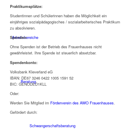
Praktikumsplätze:
Studentinnen und Schülerinnen haben die Möglichkeit ein
einjähriges sozialpädagogisches / sozialarbeiterisches Praktikum
zu absolvieren.
Arbeitsbereiche
Spenden:
Ohne Spenden ist der Betrieb des Frauenhauses nicht
gewährleistet. Ihre Spende ist steuerlich absetzbar.
Spendenkonto:
Volksbank Kleverland eG
IBAN: DE67 3246 0422 1005 1591 52
Beratung
BIC: GENODED1KLL
Oder:
Werden Sie Mitglied im
Förderverein des AWO Frauenhauses
.
Gefördert durch:
Schwangerschaftsberatung