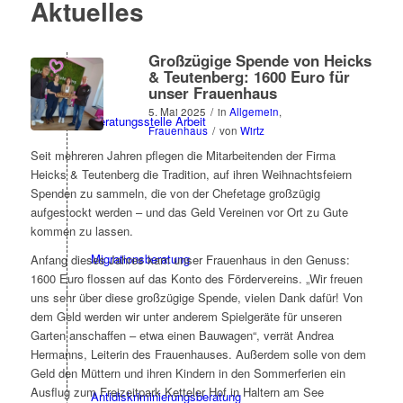
Aktuelles
Großzügige Spende von Heicks
& Teutenberg: 1600 Euro für
unser Frauenhaus
5. Mai 2025
/
in
Allgemein
,
Beratungsstelle Arbeit
Frauenhaus
/
von
Wirtz
Seit mehreren Jahren pflegen die Mitarbeitenden der Firma
Heicks & Teutenberg die Tradition, auf ihren Weihnachtsfeiern
Spenden zu sammeln, die von der Chefetage großzügig
aufgestockt werden – und das Geld Vereinen vor Ort zu Gute
kommen zu lassen.
Migrationsberatung
Anfang dieses Jahres kam unser Frauenhaus in den Genuss:
1600 Euro flossen auf das Konto des Fördervereins. „Wir freuen
uns sehr über diese großzügige Spende, vielen Dank dafür! Von
dem Geld werden wir unter anderem Spielgeräte für unseren
Garten anschaffen – etwa einen Bauwagen“, verrät Andrea
Hermanns, Leiterin des Frauenhauses. Außerdem solle von dem
Geld den Müttern und ihren Kindern in den Sommerferien ein
Ausflug zum Freizeitpark Ketteler Hof in Haltern am See
Antidiskriminierungsberatung