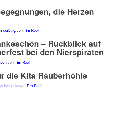
Begegnungen, die Herzen
Kinderburg
/
von
Tim Reef
ankeschön – Rückblick auf
erfest bei den Nierspiraten
Goch
/
von
Tim Reef
r die Kita Räuberhöhle
Räuberhöhle
/
von
Tim Reef