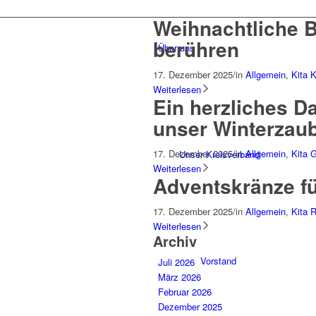
Weihnachtliche 
berühren
Über uns
17. Dezember 2025
/
in
Allgemein
,
Kita 
Weiterlesen
Ein herzliches D
unser Winterzaub
17. Dezember 2025
/
in
Allgemein
,
Kita 
Unser Kreisverband
Weiterlesen
Adventskränze fü
17. Dezember 2025
/
in
Allgemein
,
Kita 
Weiterlesen
Archiv
Vorstand
Juli 2026
März 2026
Februar 2026
Dezember 2025