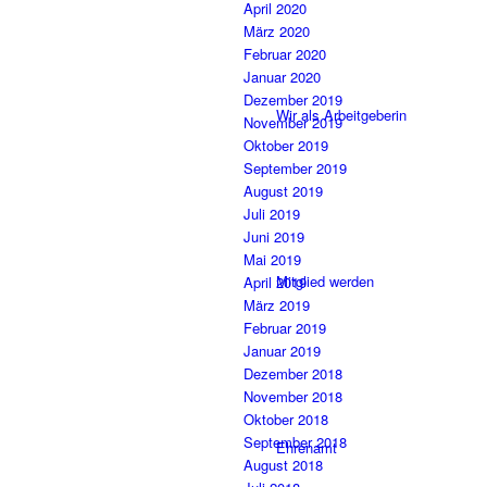
April 2020
März 2020
Februar 2020
Januar 2020
Dezember 2019
Wir als Arbeitgeberin
November 2019
Oktober 2019
September 2019
August 2019
Juli 2019
Juni 2019
Mai 2019
Mitglied werden
April 2019
März 2019
Februar 2019
Januar 2019
Dezember 2018
November 2018
Oktober 2018
September 2018
Ehrenamt
August 2018