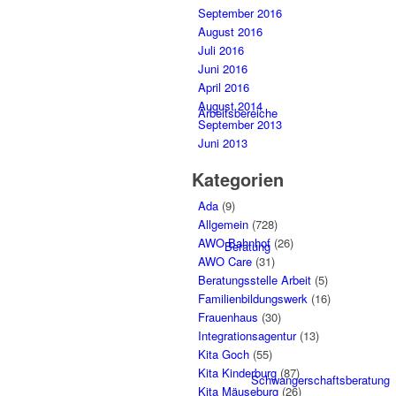
September 2016
August 2016
Juli 2016
Juni 2016
April 2016
August 2014
Arbeitsbereiche
September 2013
Juni 2013
Kategorien
Ada
(9)
Allgemein
(728)
AWO Bahnhof
(26)
Beratung
AWO Care
(31)
Beratungsstelle Arbeit
(5)
Familienbildungswerk
(16)
Frauenhaus
(30)
Integrationsagentur
(13)
Kita Goch
(55)
Kita Kinderburg
(87)
Schwangerschaftsberatung
Kita Mäuseburg
(26)