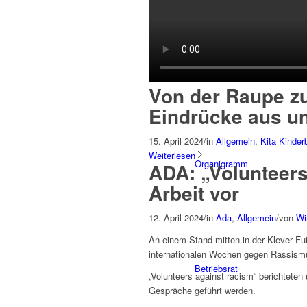
Historie
Von der Raupe z
Eindrücke aus u
15. April 2024
/
in
Allgemein
,
Kita Kinder
Weiterlesen
Organigramm
ADA: „Volunteers 
Arbeit vor
12. April 2024
/
in
Ada
,
Allgemein
/
von
Wi
An einem Stand mitten in der Klever F
internationalen Wochen gegen Rassismu
Betriebsrat
„Volunteers against racism“ berichteten 
Gespräche geführt werden.