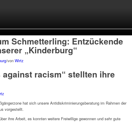
um Schmetterling: Entzückende
nserer „Kinderburg“
burg
/
von
Wirtz
against racism“ stellten ihre
rtz
ußgängerzone hat sich unsere Antidiskriminierungsberatung im Rahmen der
s vorgestellt.
über ihre Arbeit, es konnten weitere Freiwillige gewonnen und sehr gute