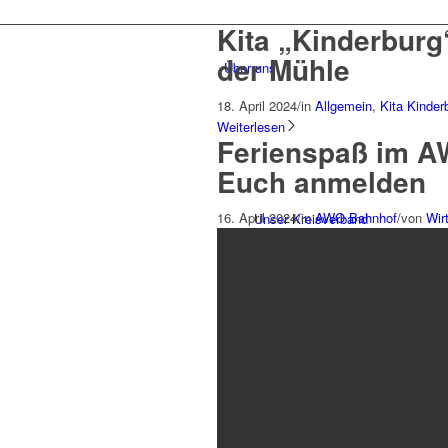
Kita „Kinderburg
der Mühle
Über uns
18. April 2024
/
in
Allgemein
,
Kita Kinder
Weiterlesen
Ferienspaß im A
Euch anmelden
16. April 2024
/
in
AWO Bahnhof
/
von
Wir
Unser Kreisverband
Vorstand