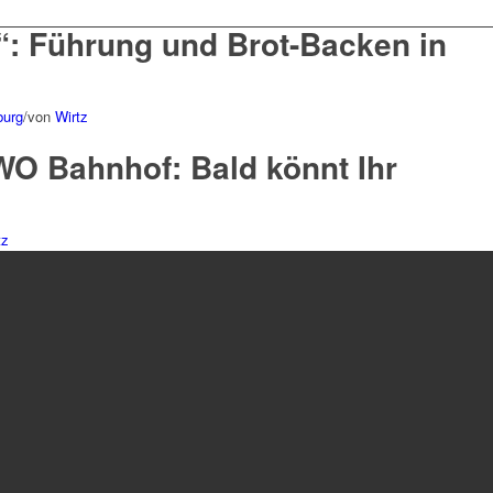
“: Führung und Brot-Backen in
burg
/
von
Wirtz
WO Bahnhof: Bald könnt Ihr
tz