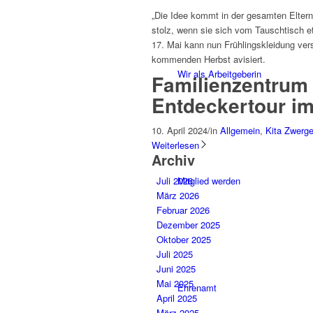
„Die Idee kommt in der gesamten Elterns
stolz, wenn sie sich vom Tauschtisch e
17. Mai kann nun Frühlingskleidung ver
kommenden Herbst avisiert.
Wir als Arbeitgeberin
Familienzentrum
Entdeckertour i
10. April 2024
/
in
Allgemein
,
Kita Zwerg
Weiterlesen
Archiv
Juli 2026
Mitglied werden
März 2026
Februar 2026
Dezember 2025
Oktober 2025
Juli 2025
Juni 2025
Mai 2025
Ehrenamt
April 2025
März 2025