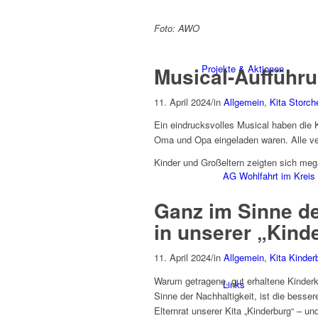
Foto: AWO
Projekte & Aktionen
Musical-Aufführu
11. April 2024
/
in
Allgemein
,
Kita Storch
Ein eindrucksvolles Musical haben die K
Oma und Opa eingeladen waren. Alle ver
Kinder und Großeltern zeigten sich me
AG Wohlfahrt im Kreis
Ganz im Sinne de
in unserer „Kin
11. April 2024
/
in
Allgemein
,
Kita Kinder
Warum getragene, gut erhaltene Kinde
Links
Sinne der Nachhaltigkeit, ist die besse
Elternrat unserer Kita „Kinderburg“ – un