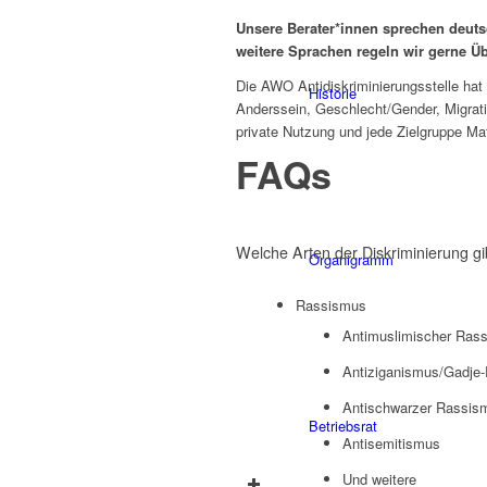
Unsere Berater*innen sprechen deutsc
weitere Sprachen regeln wir gerne Ü
Die AWO Antidiskriminierungsstelle hat
Historie
Anderssein, Geschlecht/Gender, Migratio
private Nutzung und jede Zielgruppe Mate
FAQs
Welche Arten der Diskriminierung gi
Organigramm
Rassismus
Antimuslimischer Rassi
Antiziganismus/Gadje
Antischwarzer Rassis
Betriebsrat
Antisemitismus
Und weitere