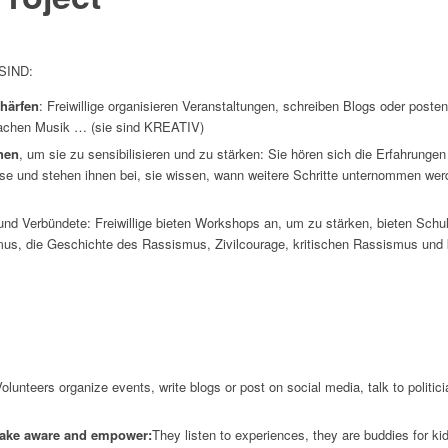
SIND:
härfen
: Freiwillige organisieren Veranstaltungen, schreiben Blogs oder poste
machen Musik … (sie sind KREATIV)
hen
, um sie zu sensibilisieren und zu stärken: Sie hören sich die Erfahrungen
esse und stehen ihnen bei, sie wissen, wann weitere Schritte unternommen wer
nd Verbündete: Freiwillige bieten Workshops an, um zu stärken, bieten Sch
sismus, die Geschichte des Rassismus, Zivilcourage, kritischen Rassismus und
olunteers organize events, write blogs or post on social media, talk to polit
make aware and empower:
They listen to experiences, they are buddies for kid