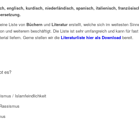
h, englisch, kurdisch, niederländisch, spanisch, italienisch, französis
bersetzung.
 eine Liste von
Büchern
und
Literatur
erstellt, welche sich im weitesten Sin
n und weiterem beschäftigt. Die Liste ist sehr umfangreich und kann für fast 
rial liefern. Gerne stellen wir die
Literaturliste hier als Download
bereit.
bt es?
smus / Islamfeindlichkeit
-Rassismus
mus