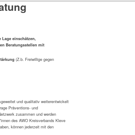
atung
e Lage einschätzen,
en Beratungsstellen mit
Stärkung
(Z.b. Freiwillige gegen
eweitet und qualitativ weiterentwickelt
frage Präventions- und
im Netzwerk zusammen und werden
iter*innen des AWO Kreisverbands Kleve
haben, können jederzeit mit den