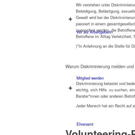
Wir verstehen unter Diskriminieru
Beleidigung, Belästigung, sexuel
Gewalt wird bei der Diskriminieru
passiert in einem gesamtgesellsc
zugeordnet werden, die Betroffene
Wir als Arbeitgeberin
Betroffene im Alltag Verletztheit,
(*In Anlehnung an die Stelle fü
Warum Diskriminierung melden und
Mitglied werden
Diskriminierung belastet und bed
wichtig, sich Hilfe zu suchen, e
Berater*innen oder anderen Betrof
Jeder Mensch hat ein Recht auf ei
Ehrenamt
Volunteering-