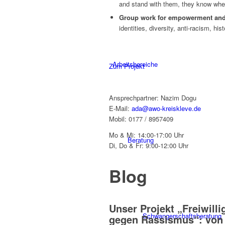
and stand with them, they know when
Group work for empowerment and
identities, diversity, anti-racism, hi
Arbeitsbereiche
Zum Projekt
Ansprechpartner: Nazim Dogu
E-Mail:
ada@awo-kreiskleve.de
Mobil: 0177 / 8957409
Mo & Mi: 14:00-17:00 Uhr
Beratung
Di, Do & Fr: 9:00-12:00 Uhr
Blog
Unser Projekt „Freiwilli
Schwangerschaftsberatung
gegen Rassismus“: von