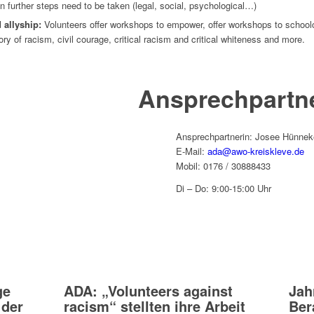
 further steps need to be taken (legal, social, psychological…)
 allyship:
Volunteers offer workshops to empower, offer workshops to school
story of racism, civil courage, critical racism and critical whiteness and more.
Ansprechpartne
Ansprechpartnerin: Josee Hünne
E-Mail:
ada@awo-kreiskleve.de
Mobil: 0176 / 30888433
Di – Do: 9:00-15:00 Uhr
ge
ADA: „Volunteers against
Jah
 der
racism“ stellten ihre Arbeit
Ber