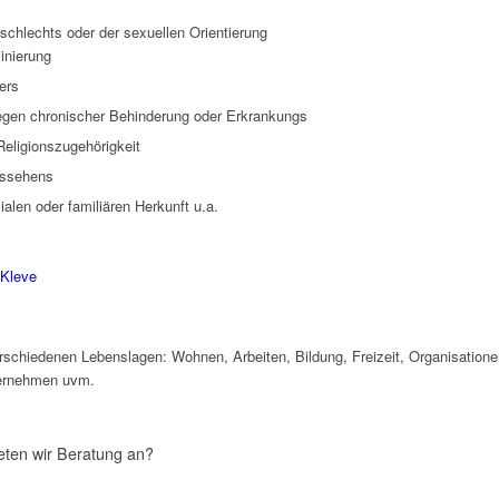
chlechts oder der sexuellen Orientierung
inierung
ers
egen chronischer Behinderung oder Erkrankungs
Religionszugehörigkeit
ussehens
alen oder familiären Herkunft u.a.
 Kleve
verschiedenen Lebenslagen: Wohnen, Arbeiten, Bildung, Freizeit, Organisationen
nternehmen uvm.
eten wir Beratung an?