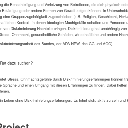
ng die Benachteiligung und Verletzung von Betroffenen, die sich physisch oder
le Belästigung oder andere Formen von Gewalt zeigen können. In Unterschei
ng eine Gruppenzugehörigkeit zugeschrieben (z.B. Religion, Geschlecht, Herk
haftlichen Kontext, in denen Ideologien Machtgefälle schaffen und Personen u
n von Diskriminierung Nachteile bringen. Diskriminierung hat unabhängig von 
 Stress, Ohnmacht, gesundheitliche Schäden, wirtschaftliche und andere Nachte
r Diskriminierungsarbeit des Bundes, der ADA NRW, das GG und AGG)
 Rat dazu suchen?
eutet Stress. Ohnmachtsgefühle durch Diskriminierungserfahrungen können tra
ine Sprache und einen Umgang mit diesen Erfahrungen zu finden. Dabei helfen
fenen.
n Leben ohne Diskriminierungserfahrungen. Es lohnt sich, aktiv zu sein und 
Project