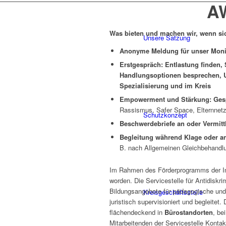
AW
Was bieten und machen wir, wenn sic
Unsere Satzung
Anonyme Meldung für unser Monit
Erstgespräch: Entlastung finden, 
Handlungsoptionen besprechen, Un
Spezialisierung und im Kreis
Empowerment und Stärkung: Gespr
Rassismus, Safer Space, Elternnetz
Schutzkonzept
Beschwerdebriefe an oder Vermitt
Begleitung während Klage oder and
B. nach Allgemeinen Gleichbehandl
Im Rahmen des Förderprogramms der Inte
worden. Die Servicestelle für Antidiskr
Bildungsangebote für pädagogische und
Kreisgeschäftsstelle
juristisch supervisioniert und begleite
flächendeckend in
Bürostandorten
, be
Mitarbeitenden der Servicestelle Konta