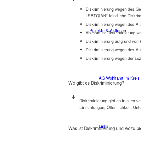
Diskriminierung wegen des Ges
LSBTQIAN* feindliche Diskrim
Diskriminierung wegen des Alt
Projekte & Aktionen
Ableismus: Diskriminierung w
Diskriminierung aufgrund von 
Diskriminierung wegen des A
Diskriminierung wegen der sozi
AG Wohlfahrt im Kreis
Wo gibt es Diskriminierung?
Diskriminierung gibt es in allen 
Einrichtungen, Öffentlichkeit, U
Links
Was ist Diskriminierung und wozu bi