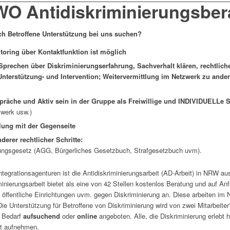
O Antidiskriminierungsber
h Betroffene Unterstützung bei uns suchen?
oring über Kontaktfunktion ist möglich
Sprechen über Diskriminierungserfahrung, Sachverhalt klären, rechtlich
terstützung- und Intervention; Weitervermittlung im Netzwerk zu ander
äche und Aktiv sein in der Gruppe als Freiwillige und INDIVIDUELLe 
werk usw.)
lung mit der Gegenseite
erer rechtlicher Schritte:
ungsgesetz (AGG, Bürgerliches Gesetzbuch, Strafgesetzbuch uvm).
grationsagenturen ist die Antidiskriminierungsarbeit (AD-Arbeit) in NRW ausg
iminierungsarbeit bietet als eine von 42 Stellen kostenlos Beratung und auf An
 öffentliche Einrichtungen uvm. gegen Diskriminierung an. Diese arbeiten 
t. Die Unterstützung für Betroffene von Diskriminierung wird von zwei Mitarbe
i Bedarf
aufsuchend
oder
online
angeboten. Alle, die Diskriminierung erlebt 
kt aufnehmen.