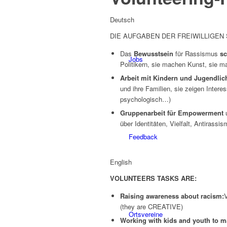
Deutsch
DIE AUFGABEN DER FREIWILLIGEN 
Das
Bewusstsein
für Rassismus
sc
Jobs
Politikern, sie machen Kunst, sie 
Arbeit mit Kindern und Jugendlic
und ihre Familien, sie zeigen Inter
psychologisch…)
Gruppenarbeit für Empowerment
u
über Identitäten, Vielfalt, Antiras
Feedback
English
VOLUNTEERS TASKS ARE:
Raising awareness about racism:
V
(they are CREATIVE)
Ortsvereine
Working with kids and youth to 