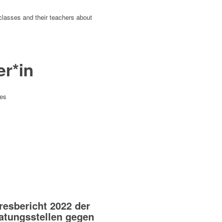
classes and their teachers about
r*in
kes
resbericht 2022 der
atungsstellen gegen