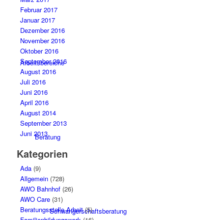
Februar 2017
Januar 2017
Dezember 2016
November 2016
Oktober 2016
September 2016
Arbeitsbereiche
August 2016
Juli 2016
Juni 2016
April 2016
August 2014
September 2013
Juni 2013
Beratung
Kategorien
Ada
(9)
Allgemein
(728)
AWO Bahnhof
(26)
AWO Care
(31)
Beratungsstelle Arbeit
(5)
Schwangerschaftsberatung
Familienbildungswerk
(16)