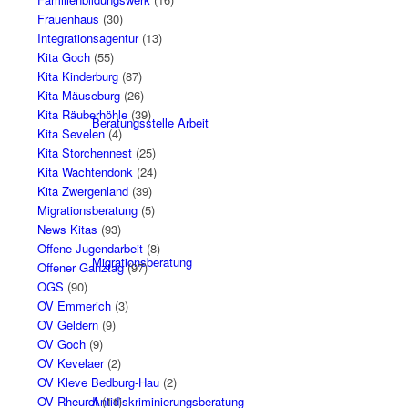
Frauenhaus
(30)
Integrationsagentur
(13)
Kita Goch
(55)
Kita Kinderburg
(87)
Kita Mäuseburg
(26)
Kita Räuberhöhle
(39)
Beratungsstelle Arbeit
Kita Sevelen
(4)
Kita Storchennest
(25)
Kita Wachtendonk
(24)
Kita Zwergenland
(39)
Migrationsberatung
(5)
News Kitas
(93)
Offene Jugendarbeit
(8)
Migrationsberatung
Offener Ganztag
(97)
OGS
(90)
OV Emmerich
(3)
OV Geldern
(9)
OV Goch
(9)
OV Kevelaer
(2)
OV Kleve Bedburg-Hau
(2)
OV Rheurdt
Antidiskriminierungsberatung
(11)