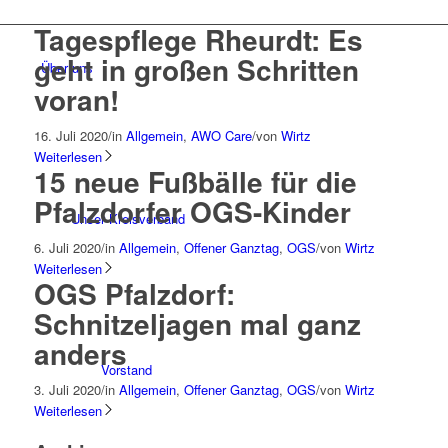
Tagespflege Rheurdt: Es
geht in großen Schritten
Über uns
voran!
16. Juli 2020
/
in
Allgemein
,
AWO Care
/
von
Wirtz
Weiterlesen
15 neue Fußbälle für die
Pfalzdorfer OGS-Kinder
Unser Kreisverband
6. Juli 2020
/
in
Allgemein
,
Offener Ganztag
,
OGS
/
von
Wirtz
Weiterlesen
OGS Pfalzdorf:
Schnitzeljagen mal ganz
anders
Vorstand
3. Juli 2020
/
in
Allgemein
,
Offener Ganztag
,
OGS
/
von
Wirtz
Weiterlesen