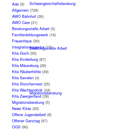
Schwangerschaftsberatung
Ada
(9)
Allgemein
(728)
AWO Bahnhof
(26)
AWO Care
(31)
Beratungsstelle Arbeit
(5)
Familienbildungswerk
(16)
Frauenhaus
(30)
Integrationsagentur
(13)
Beratungsstelle Arbeit
Kita Goch
(55)
Kita Kinderburg
(87)
Kita Mäuseburg
(26)
Kita Räuberhöhle
(39)
Kita Sevelen
(4)
Kita Storchennest
(25)
Kita Wachtendonk
(24)
Migrationsberatung
Kita Zwergenland
(39)
Migrationsberatung
(5)
News Kitas
(93)
Offene Jugendarbeit
(8)
Offener Ganztag
(97)
OGS
(90)