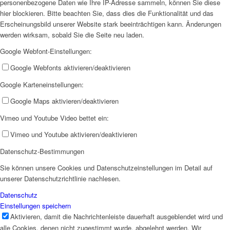
personenbezogene Daten wie Ihre IP-Adresse sammeln, können Sie diese
hier blockieren. Bitte beachten Sie, dass dies die Funktionalität und das
Erscheinungsbild unserer Website stark beeinträchtigen kann. Änderungen
AHOI
werden wirksam, sobald Sie die Seite neu laden.
Google Webfont-Einstellungen:
Google Webfonts aktivieren/deaktivieren
Google Karteneinstellungen:
Google Maps aktivieren/deaktivieren
AHOI II
Vimeo und Youtube Video bettet ein:
Vimeo und Youtube aktivieren/deaktivieren
Datenschutz-Bestimmungen
Sie können unsere Cookies und Datenschutzeinstellungen im Detail auf
unserer Datenschutzrichtlinie nachlesen.
PKD
Datenschutz
Einstellungen speichern
Aktivieren, damit die Nachrichtenleiste dauerhaft ausgeblendet wird und
alle Cookies, denen nicht zugestimmt wurde, abgelehnt werden. Wir