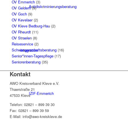
OV Emmerich
(3)
Antidiskriminierungsberatung
OV Geldern
(9)
OV Goch
(9)
OV Kevelaer
(2)
OV Kleve Bedburg-Hau
(2)
OV Rheurdt
(11)
OV Straelen
(8)
Reiseservice
(2)
Schwangerschaftsberatung
(16)
Integration
Senior*innen-Tagespflege
(17)
Seniorenberatung
(35)
Kontakt
AWO Kreisverband Kleve e.V.
Thaerstraße 21
IZIF-Emmerich
47533 Kleve
Telefon: 02821 – 899 39 30
Fax: 02821 – 899 39 59
E-Mail: info@awo-kreiskleve.de