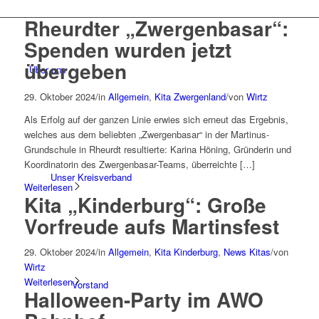
Rheurdter „Zwergenbasar“:
Spenden wurden jetzt
übergeben
Über uns
29. Oktober 2024
/
in
Allgemein
,
Kita Zwergenland
/
von
Wirtz
Als Erfolg auf der ganzen Linie erwies sich erneut das Ergebnis,
welches aus dem beliebten „Zwergenbasar“ in der Martinus-
Grundschule in Rheurdt resultierte: Karina Höning, Gründerin und
Koordinatorin des Zwergenbasar-Teams, überreichte […]
Unser Kreisverband
Weiterlesen
Kita „Kinderburg“: Große
Vorfreude aufs Martinsfest
29. Oktober 2024
/
in
Allgemein
,
Kita Kinderburg
,
News Kitas
/
von
Wirtz
Weiterlesen
Vorstand
Halloween-Party im AWO