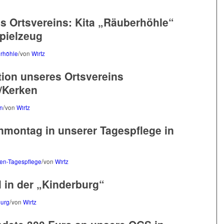
 Ortsvereins: Kita „Räuberhöhle“
Spielzeug
/
erhöhle
von
Wirtz
tion unseres Ortsvereins
/Kerken
/
en
von
Wirtz
nmontag in unserer Tagespflege in
/
nen-Tagespflege
von
Wirtz
l in der „Kinderburg“
/
burg
von
Wirtz