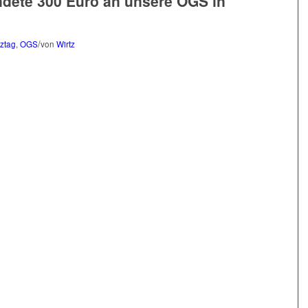
dete 300 Euro an unsere OGS in
/
ztag
,
OGS
von
Wirtz