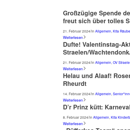
Großzügige Spende des
freut sich über tolles 
/
21. Februar 2024
in
Allgemein
,
Kita Räub
Weiterlesen
Dufte! Valentinstag-Ak
Straelen/Wachtendonk
/
21. Februar 2024
in
Allgemein
,
OV Strael
Weiterlesen
Helau und Alaaf! Rose
Rheurdt
/
14. Februar 2024
in
Allgemein
,
Senior*in
Weiterlesen
D’r Prinz kütt: Karneva
/
8. Februar 2024
in
Allgemein
,
Kita Kinder
Weiterlesen