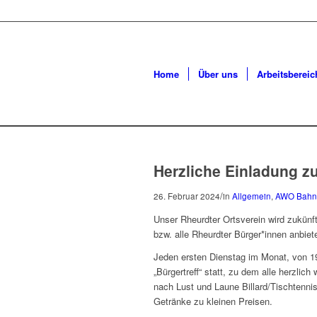
Home
Über uns
Arbeitsbereic
Herzliche Einladung z
/
26. Februar 2024
in
Allgemein
,
AWO Bahn
Unser Rheurdter Ortsverein wird zukünf
bzw. alle Rheurdter Bürger*innen anbiet
Jeden ersten Dienstag im Monat, von 19.
„Bürgertreff“ statt, zu dem alle herzli
nach Lust und Laune Billard/Tischtennis
Getränke zu kleinen Preisen.