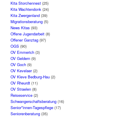
Kita Storchennest
(25)
Kita Wachtendonk
(24)
Kita Zwergenland
(39)
Migrationsberatung
(5)
News Kitas
(93)
Offene Jugendarbeit
(8)
Offener Ganztag
(97)
OGS
(90)
OV Emmerich
(3)
OV Geldern
(9)
OV Goch
(9)
OV Kevelaer
(2)
OV Kleve Bedburg-Hau
(2)
OV Rheurdt
(11)
OV Straelen
(8)
Reiseservice
(2)
Schwangerschaftsberatung
(16)
Senior*innen-Tagespflege
(17)
Seniorenberatung
(35)