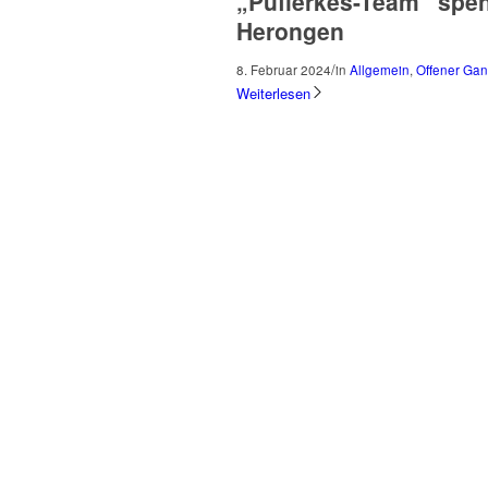
„Püfferkes-Team“ spen
Herongen
/
8. Februar 2024
in
Allgemein
,
Offener Gan
Weiterlesen