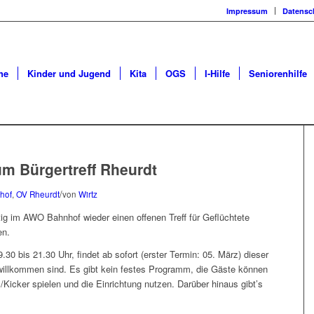
Impressum
Datensc
he
Kinder und Jugend
Kita
OGS
I-Hilfe
Seniorenhilfe
um Bürgertreff Rheurdt
/
hof
,
OV Rheurdt
von
Wirtz
tig im AWO Bahnhof wieder einen offenen Treff für Geflüchtete
en.
30 bis 21.30 Uhr, findet ab sofort (erster Termin: 05. März) dieser
ch willkommen sind. Es gibt kein festes Programm, die Gäste können
/Kicker spielen und die Einrichtung nutzen. Darüber hinaus gibt’s