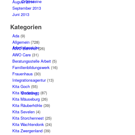
Ortsvereine
August 2014
September 2013
Juni 2013
Kategorien
Ada
(9)
Allgemein
(728)
Arbeitsbereiche
AWO Bahnhof
(26)
AWO Care
(31)
Beratungsstelle Arbeit
(5)
Familienbildungswerk
(16)
Frauenhaus
(30)
Integrationsagentur
(13)
Kita Goch
(55)
Kita Kinderburg
(87)
Beratung
Kita Mäuseburg
(26)
Kita Räuberhöhle
(39)
Kita Sevelen
(4)
Kita Storchennest
(25)
Kita Wachtendonk
(24)
Kita Zwergenland
(39)