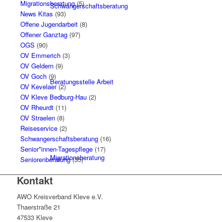
Migrationsberatung
(5)
Schwangerschaftsberatung
News Kitas
(93)
Offene Jugendarbeit
(8)
Offener Ganztag
(97)
OGS
(90)
OV Emmerich
(3)
OV Geldern
(9)
OV Goch
(9)
Beratungsstelle Arbeit
OV Kevelaer
(2)
OV Kleve Bedburg-Hau
(2)
OV Rheurdt
(11)
OV Straelen
(8)
Reiseservice
(2)
Schwangerschaftsberatung
(16)
Senior*innen-Tagespflege
(17)
Migrationsberatung
Seniorenberatung
(35)
Kontakt
AWO Kreisverband Kleve e.V.
Thaerstraße 21
47533 Kleve