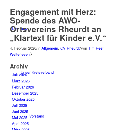
Engagement mit Herz:
Spende des AWO-
Ortsvereins Rheurdt an
Über uns
„Klartext für Kinder e.V.“
4. Februar 2026
/
in
Allgemein
,
OV Rheurdt
/
von
Tim Reef
Weiterlesen
Archiv
Unser Kreisverband
Juli 2026
März 2026
Februar 2026
Dezember 2025
Oktober 2025
Juli 2025
Juni 2025
Vorstand
Mai 2025
April 2025
März 2025