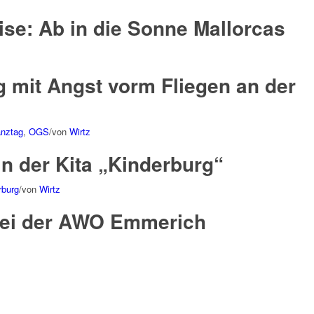
se: Ab in die Sonne Mallorcas
g mit Angst vorm Fliegen an der
anztag
,
OGS
/
von
Wirtz
in der Kita „Kinderburg“
rburg
/
von
Wirtz
bei der AWO Emmerich