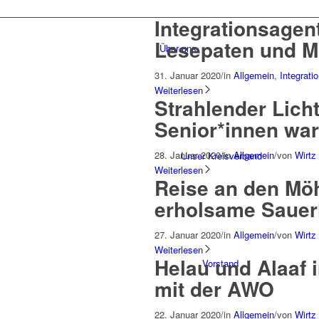
Integrationsagen
Lesepaten und M
Über uns
31. Januar 2020
/
in
Allgemein
,
Integrati
Weiterlesen
Strahlender Lich
Senior*innen war
28. Januar 2020
/
in
Allgemein
/
von
Wirtz
Unser Kreisverband
Weiterlesen
Reise an den Mö
erholsame Sauer
27. Januar 2020
/
in
Allgemein
/
von
Wirtz
Weiterlesen
Helau und Alaaf 
Vorstand
mit der AWO
22. Januar 2020
/
in
Allgemein
/
von
Wirtz