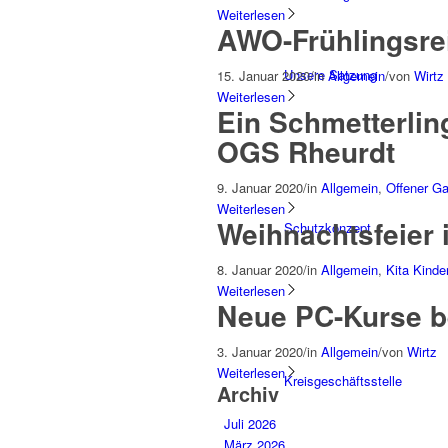
Weiterlesen
AWO-Frühlingsrei
Unsere Satzung
15. Januar 2020
/
in
Allgemein
/
von
Wirtz
Weiterlesen
Ein Schmetterlin
OGS Rheurdt
9. Januar 2020
/
in
Allgemein
,
Offener G
Weiterlesen
Weihnachtsfeier 
Schutzkonzept
8. Januar 2020
/
in
Allgemein
,
Kita Kinde
Weiterlesen
Neue PC-Kurse 
3. Januar 2020
/
in
Allgemein
/
von
Wirtz
Weiterlesen
Kreisgeschäftsstelle
Archiv
Juli 2026
März 2026