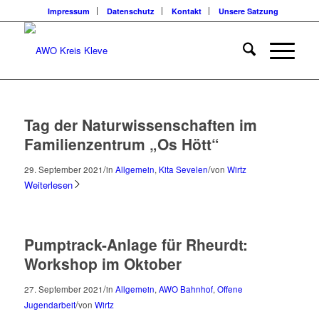
Impressum
Datenschutz
Kontakt
Unsere Satzung
Tag der Naturwissenschaften im
Familienzentrum „Os Hött“
/
/
29. September 2021
in
Allgemein
,
Kita Sevelen
von
Wirtz
Weiterlesen
Pumptrack-Anlage für Rheurdt:
Workshop im Oktober
/
27. September 2021
in
Allgemein
,
AWO Bahnhof
,
Offene
/
Jugendarbeit
von
Wirtz