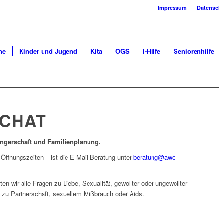
Impressum
Datensc
he
Kinder und Jugend
Kita
OGS
I-Hilfe
Seniorenhilfe
 CHAT
angerschaft und Familienplanung.
Öffnungszeiten – ist die E-Mail-Beratung unter
beratung@awo-
n wir alle Fragen zu Liebe, Sexualität, gewollter oder ungewollter
 zu Partnerschaft, sexuellem Mißbrauch oder Aids.