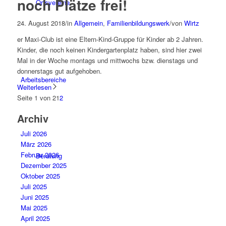
noch Plätze frei!
Ortsvereine
24. August 2018
/
in
Allgemein
,
Familienbildungswerk
/
von
Wirtz
er Maxi-Club ist eine Eltern-Kind-Gruppe für Kinder ab 2 Jahren.
Kinder, die noch keinen Kindergartenplatz haben, sind hier zwei
Mal in der Woche montags und mittwochs bzw. dienstags und
donnerstags gut aufgehoben.
Arbeitsbereiche
Weiterlesen
Seite 1 von 2
1
2
Archiv
Juli 2026
März 2026
Februar 2026
Beratung
Dezember 2025
Oktober 2025
Juli 2025
Juni 2025
Mai 2025
April 2025