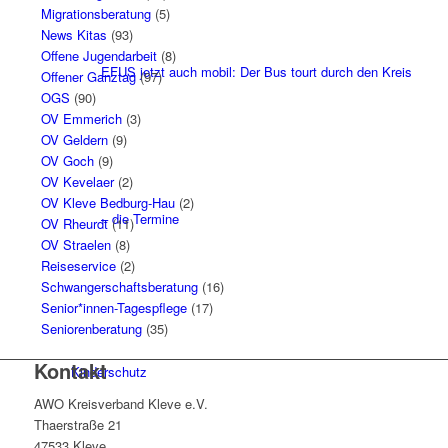
Migrationsberatung
(5)
News Kitas
(93)
Offene Jugendarbeit
(8)
EFUS jetzt auch mobil: Der Bus tourt durch den Kreis
Offener Ganztag
(97)
OGS
(90)
OV Emmerich
(3)
OV Geldern
(9)
OV Goch
(9)
OV Kevelaer
(2)
OV Kleve Bedburg-Hau
(2)
– die Termine
OV Rheurdt
(11)
OV Straelen
(8)
Reiseservice
(2)
Schwangerschaftsberatung
(16)
Senior*innen-Tagespflege
(17)
Seniorenberatung
(35)
Kontakt
Kinderschutz
AWO Kreisverband Kleve e.V.
Thaerstraße 21
47533 Kleve