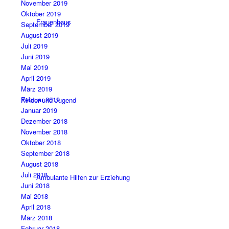
November 2019
Oktober 2019
Frauenhaus
September 2019
August 2019
Juli 2019
Juni 2019
Mai 2019
April 2019
März 2019
Februar 2019
Kinder und Jugend
Januar 2019
Dezember 2018
November 2018
Oktober 2018
September 2018
August 2018
Juli 2018
Ambulante Hilfen zur Erziehung
Juni 2018
Mai 2018
April 2018
März 2018
Februar 2018