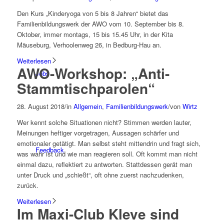
Den Kurs „Kinderyoga von 5 bis 8 Jahren“ bietet das
Familienbildungswerk der AWO vom 10. September bis 8.
Oktober, immer montags, 15 bis 15.45 Uhr, in der Kita
Mäuseburg, Verhoolenweg 26, in Bedburg-Hau an.
Weiterlesen
AWO-Workshop: „Anti-
Jobs
Stammtischparolen“
28. August 2018
/
in
Allgemein
,
Familienbildungswerk
/
von
Wirtz
Wer kennt solche Situationen nicht? Stimmen werden lauter,
Meinungen heftiger vorgetragen, Aussagen schärfer und
emotionaler getätigt. Man selbst steht mittendrin und fragt sich,
Feedback
was wahr ist und wie man reagieren soll. Oft kommt man nicht
einmal dazu, reflektiert zu antworten. Stattdessen gerät man
unter Druck und „schießt“, oft ohne zuerst nachzudenken,
zurück.
Weiterlesen
Im Maxi-Club Kleve sind