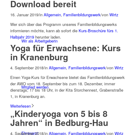
Download bereit
16. Januar 2019
/
in
Allgemein
,
Familienbildungswerk
/
von
Wirtz
Wer sich über das Programm unseres Familienbildungswerks
informieren möchte, kann ab sofort die
Kurs-Broschüre fürs 1.
Halbjahr 2019
herunter laden.
Wir als Arbeitgeberin
Yoga für Erwachsene: Kurs
in Kranenburg
4. September 2018
/
in
Allgemein
,
Familienbildungswerk
/
von
Wirtz
Einen Yoga-Kurs für Erwachsene bietet das Familienbildungswerk
der AWO vom 18. September bis zum 18. Dezember, immer
Mitglied werden
dienstags, 17 bis 18 Uhr, in der Kita Storchennest, Grabenstraße
1, in Kranenburg an.
Weiterlesen
„Kinderyoga von 5 bis 8
Jahren“ in Bedburg-Hau
Ehrenamt
4. September 2018
/
in
Allgemein
,
Familienbildungswerk
/
von
Wirtz