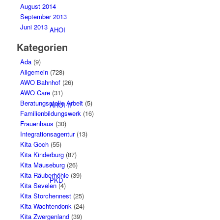
August 2014
September 2013
Juni 2013
AHOI
Kategorien
Ada
(9)
Allgemein
(728)
AWO Bahnhof
(26)
AWO Care
(31)
Beratungsstelle Arbeit
(5)
AHOI II
Familienbildungswerk
(16)
Frauenhaus
(30)
Integrationsagentur
(13)
Kita Goch
(55)
Kita Kinderburg
(87)
Kita Mäuseburg
(26)
Kita Räuberhöhle
(39)
PKD
Kita Sevelen
(4)
Kita Storchennest
(25)
Kita Wachtendonk
(24)
Kita Zwergenland
(39)