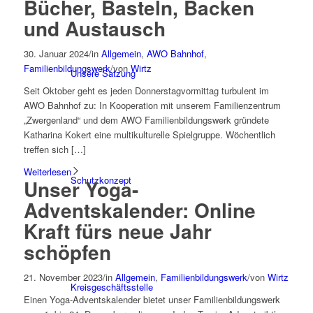
Bücher, Basteln, Backen
und Austausch
30. Januar 2024
/
in
Allgemein
,
AWO Bahnhof
,
Familienbildungswerk
/
von
Wirtz
Unsere Satzung
Seit Oktober geht es jeden Donnerstagvormittag turbulent im
AWO Bahnhof zu: In Kooperation mit unserem Familienzentrum
„Zwergenland“ und dem AWO Familienbildungswerk gründete
Katharina Kokert eine multikulturelle Spielgruppe. Wöchentlich
treffen sich […]
Weiterlesen
Schutzkonzept
Unser Yoga-
Adventskalender: Online
Kraft fürs neue Jahr
schöpfen
21. November 2023
/
in
Allgemein
,
Familienbildungswerk
/
von
Wirtz
Kreisgeschäftsstelle
Einen Yoga-Adventskalender bietet unser Familienbildungswerk