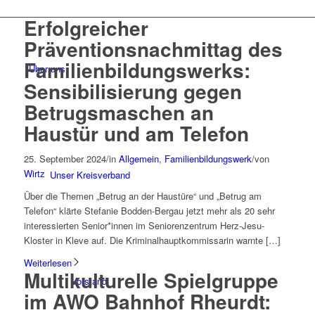
Erfolgreicher
Präventionsnachmittag des
Familienbildungswerks:
Über uns
Sensibilisierung gegen
Betrugsmaschen an
Haustür und am Telefon
25. September 2024
/
in
Allgemein
,
Familienbildungswerk
/
von
Wirtz
Unser Kreisverband
Über die Themen „Betrug an der Haustüre“ und „Betrug am
Telefon“ klärte Stefanie Bodden-Bergau jetzt mehr als 20 sehr
interessierten Senior*innen im Seniorenzentrum Herz-Jesu-
Kloster in Kleve auf. Die Kriminalhauptkommissarin warnte […]
Weiterlesen
Multikulturelle Spielgruppe
Vorstand
im AWO Bahnhof Rheurdt: