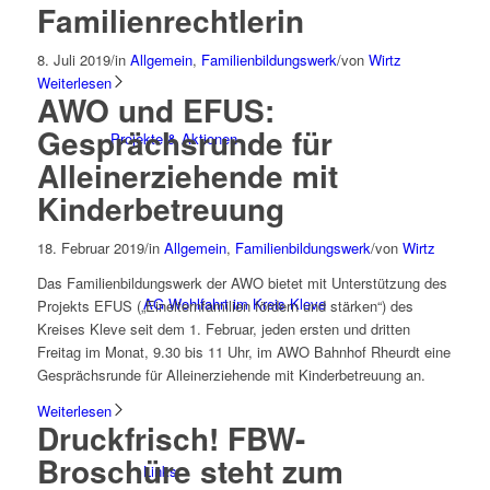
Familienrechtlerin
8. Juli 2019
/
in
Allgemein
,
Familienbildungswerk
/
von
Wirtz
Weiterlesen
AWO und EFUS:
Gesprächsrunde für
Projekte & Aktionen
Alleinerziehende mit
Kinderbetreuung
18. Februar 2019
/
in
Allgemein
,
Familienbildungswerk
/
von
Wirtz
Das Familienbildungswerk der AWO bietet mit Unterstützung des
AG Wohlfahrt im Kreis Kleve
Projekts EFUS („Einelternfamilien fördern und stärken“) des
Kreises Kleve seit dem 1. Februar, jeden ersten und dritten
Freitag im Monat, 9.30 bis 11 Uhr, im AWO Bahnhof Rheurdt eine
Gesprächsrunde für Alleinerziehende mit Kinderbetreuung an.
Weiterlesen
Druckfrisch! FBW-
Broschüre steht zum
Links