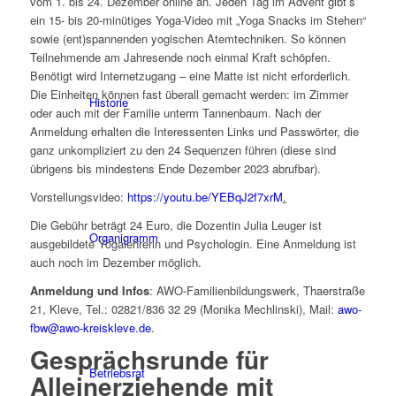
vom 1. bis 24. Dezember online an. Jeden Tag im Advent gibt’s
ein 15- bis 20-minütiges Yoga-Video mit „Yoga Snacks im Stehen“
sowie (ent)spannenden yogischen Atemtechniken. So können
Teilnehmende am Jahresende noch einmal Kraft schöpfen.
Benötigt wird Internetzugang – eine Matte ist nicht erforderlich.
Die Einheiten können fast überall gemacht werden: im Zimmer
Historie
oder auch mit der Familie unterm Tannenbaum. Nach der
Anmeldung erhalten die Interessenten Links und Passwörter, die
ganz unkompliziert zu den 24 Sequenzen führen (diese sind
übrigens bis mindestens Ende Dezember 2023 abrufbar).
Vorstellungsvideo:
https://youtu.be/YEBqJ2f7xrM
.
Die Gebühr beträgt 24 Euro, die Dozentin Julia Leuger ist
Organigramm
ausgebildete Yogalehrerin und Psychologin. Eine Anmeldung ist
auch noch im Dezember möglich.
Anmeldung und Infos
: AWO-Familienbildungswerk, Thaerstraße
21, Kleve, Tel.: 02821/836 32 29 (Monika Mechlinski), Mail:
awo-
fbw@awo-kreiskleve.de
.
Gesprächsrunde für
Betriebsrat
Alleinerziehende mit