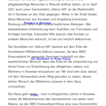
pflegebedürftige Menschen in Rheurdt eröffnet hatten, ist im April
2021 auch unser Seniorenbüro „Helma hilft“ an der Marktstraße
40 in Kevelaer an den Start gegangen. Mitten in der Stadt fanden
ältere Menschen aus Kevelaer und Umgebung kostenlose
Projekte & Aktionen
Beratung und Hilfe in den unterschiedlichsten Belangen. Wer
beispielsweise Unterstützung beim Ausfüllen von Formularen und
Anträgen benötigt, finanzielle Hilfe braucht oder Kontakt zu
anderen Menschen wünscht, ist bei uns herzlich willkommen.
Die Grundidee von „Helma hilft“ basierte auf dem Erbe der
Kevelaererin Wilhelmina (Helma) Janssen, die dem AWO
Kreisverband ihr gesamtes Vermögen hinterließ mit dem
AG Wohlfahrt im Kreis Kleve
ausdrücklichen Wunsch, dass das Erbe für die Unterstützung von
Senior*innen zur Erleichterung des alltäglichen Lebens und
Wohnens in Kevelaer einzusetzen sei. Wir sind sehr stolz darauf,
mit dem Seniorenbüro einen Weg gefunden zu haben, diesen
letzten Wunsch der Wilhelmina Janssen in dem Haus
umzusetzen.
Die Reise geht weiter – nach 4 erfolgreichen Jahren in Kevelaer,
Links
ziehen die Mitarbeiterinnen des Seniorenbüros nun weiter nach
Weeze, wo der AWO Kreisverband Kleve eine neue Seniorenhilfe