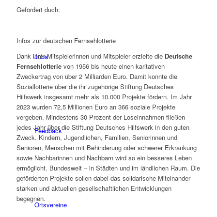
Gefördert duch:
Infos zur deutschen Fernsehlotterie
Dank ihrer Mitspielerinnen und Mitspieler erzielte die
Deutsche
Jobs
Fernsehlotterie
von 1956 bis heute einen karitativen
Zweckertrag von über 2 Milliarden Euro. Damit konnte die
Soziallotterie über die ihr zugehörige Stiftung Deutsches
Hilfswerk insgesamt mehr als 10.000 Projekte fördern. Im Jahr
2023 wurden 72,5 Millionen Euro an 366 soziale Projekte
vergeben. Mindestens 30 Prozent der Loseinnahmen fließen
jedes Jahr über die Stiftung Deutsches Hilfswerk in den guten
Feedback
Zweck. Kindern, Jugendlichen, Familien, Seniorinnen und
Senioren, Menschen mit Behinderung oder schwerer Erkrankung
sowie Nachbarinnen und Nachbarn wird so ein besseres Leben
ermöglicht. Bundesweit – in Städten und im ländlichen Raum. Die
geförderten Projekte sollen dabei das solidarische Miteinander
stärken und aktuellen gesellschaftlichen Entwicklungen
begegnen.
Ortsvereine