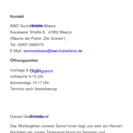
Kontakt
Historie
AWO Seniorenhilfe Weeze
Kevelaerer Straße 8, 47652 Weeze
(Räume der Partei „Die Grünen“)
Tel:
02837 3992073
E-Mail:
seniorenbuero@awo-kreiskleve.de
Öffnungszeiten
montags 9-13 Uhr
Organigramm
mittwochs 9-13 Uhr
donnerstags 13-17 Uhr
Termine nach Vereinbarung
Unsere Geschichte
Betriebsrat
Das Wohlergehen unserer Senior*innen liegt uns sehr am Herzen!
Nachdem wir unsere Tageseinrichtung für Senioren und