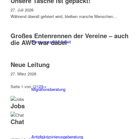
Unsere Tasche ist gepackt!
27. Juli 2026
Während überall gefeiert wird, bleiben manche Menschen…
Großes Entenrennen der Vereine – auch
die AWO war dabei
Beratungsstelle Arbeit
Neue Leitung
27. März 2026
Seite 1 von 12
1
2
3
›
»
Migrationsberatung
Jobs
Chat
Antidiskriminierungsberatung