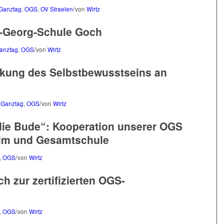
/
 Ganztag
,
OGS
,
OV Straelen
von
Wirtz
.-Georg-Schule Goch
/
Ganztag
,
OGS
von
Wirtz
ärkung des Selbstbewusstseins an
/
 Ganztag
,
OGS
von
Wirtz
die Bude“: Kooperation unserer OGS
eim und Gesamtschule
/
,
OGS
von
Wirtz
 zur zertifizierten OGS-
/
,
OGS
von
Wirtz