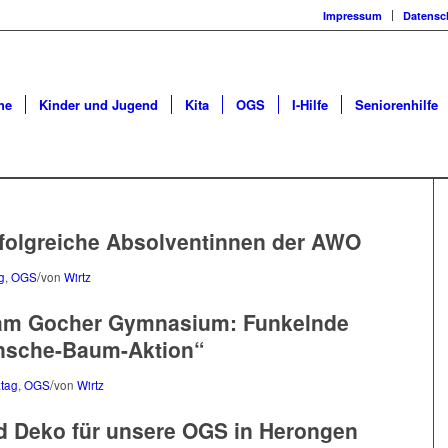
Impressum
Datensc
he
Kinder und Jugend
Kita
OGS
I-Hilfe
Seniorenhilfe
folgreiche Absolventinnen der AWO
/
g
,
OGS
von
Wirtz
 am Gocher Gymnasium: Funkelnde
nsche-Baum-Aktion“
/
ztag
,
OGS
von
Wirtz
d Deko für unsere OGS in Herongen