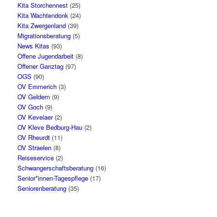
Kita Storchennest
(25)
Kita Wachtendonk
(24)
Kita Zwergenland
(39)
Migrationsberatung
(5)
News Kitas
(93)
Offene Jugendarbeit
(8)
Offener Ganztag
(97)
OGS
(90)
OV Emmerich
(3)
OV Geldern
(9)
OV Goch
(9)
OV Kevelaer
(2)
OV Kleve Bedburg-Hau
(2)
OV Rheurdt
(11)
OV Straelen
(8)
Reiseservice
(2)
Schwangerschaftsberatung
(16)
Senior*innen-Tagespflege
(17)
Seniorenberatung
(35)