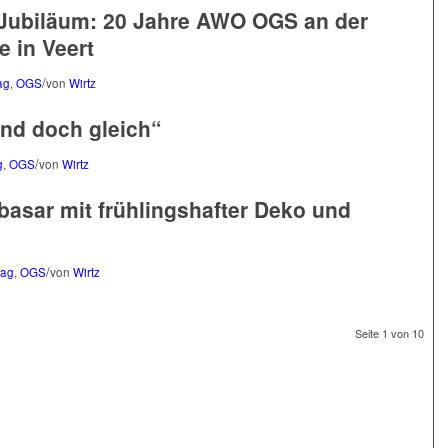
 Jubiläum: 20 Jahre AWO OGS an der
e in Veert
/
ag
,
OGS
von
Wirtz
und doch gleich“
/
g
,
OGS
von
Wirtz
basar mit frühlingshafter Deko und
/
tag
,
OGS
von
Wirtz
Seite 1 von 10