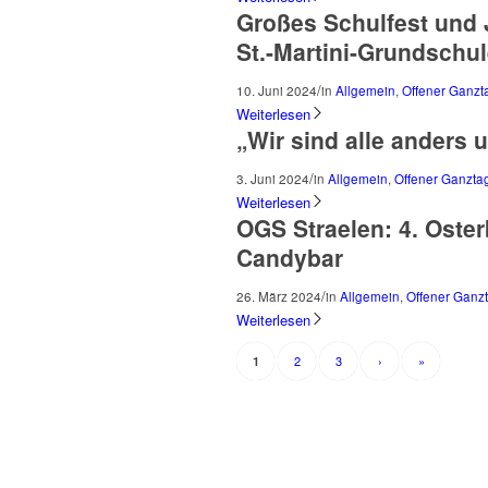
Großes Schulfest und
St.-Martini-Grundschul
/
10. Juni 2024
in
Allgemein
,
Offener Ganzt
Weiterlesen
„Wir sind alle anders 
/
3. Juni 2024
in
Allgemein
,
Offener Ganzta
Weiterlesen
OGS Straelen: 4. Oster
Candybar
/
26. März 2024
in
Allgemein
,
Offener Ganz
Weiterlesen
2
3
›
»
1