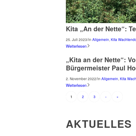
Kita „An der Nette“: 
/
25. Juli 2023
in
Allgemein
,
Kita Wachtend
Weiterlesen
„Kita an der Nette“: V
Bürgermeister Paul H
/
2. November 2022
in
Allgemein
,
Kita Wac
Weiterlesen
2
3
›
»
1
AKTUELLES