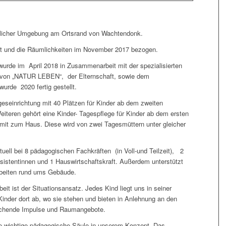
ändlicher Umgebung am Ortsrand von Wachtendonk.
ut und die Räumlichkeiten im November 2017 bezogen.
urde im April 2018 in Zusammenarbeit mit der spezialisierten
, von „NATUR LEBEN“, der Elternschaft, sowie dem
urde 2020 fertig gestellt.
geseinrichtung mit 40 Plätzen für Kinder ab dem zweiten
eiteren gehört eine Kinder- Tagespflege für Kinder ab dem ersten
t mit zum Haus. Diese wird von zwei Tagesmüttern unter gleicher
tuell bei 8 pädagogischen Fachkräften (in Voll-und Teilzeit), 2
istentinnen und 1 Hauswirtschaftskraft. Außerdem unterstützt
rbeiten rund ums Gebäude.
t ist der Situationsansatz. Jedes Kind liegt uns in seiner
 Kinder dort ab, wo sie stehen und bieten in Anlehnung an den
echende Impulse und Raumangebote.
e wichtige pädagogische Säule in unserem Konzept. Das