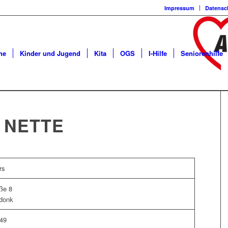
Impressum
Datensc
he
Kinder und Jugend
Kita
OGS
I-Hilfe
Seniorenhilfe
 NETTE
rs
ße 8
donk
 49