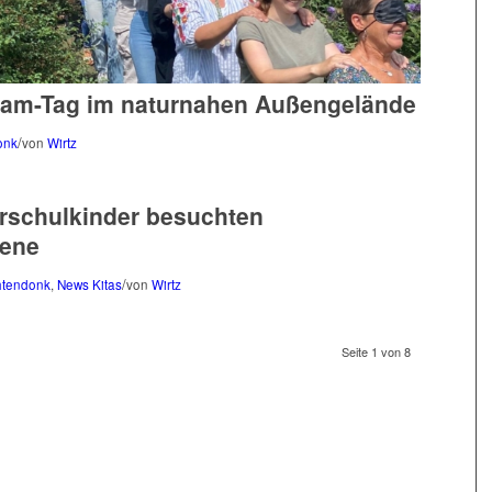
Team-Tag im naturnahen Außengelände
/
onk
von
Wirtz
orschulkinder besuchten
oene
/
htendonk
,
News Kitas
von
Wirtz
Seite 1 von 8