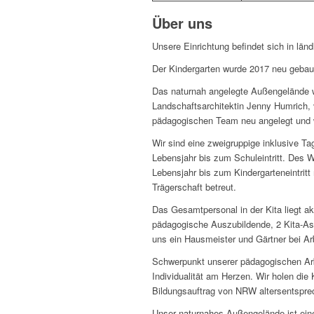
Über uns
Unsere Einrichtung befindet sich in l
Der Kindergarten wurde 2017 neu geba
Das naturnah angelegte Außengelände w
Landschaftsarchitektin Jenny Humrich
pädagogischen Team neu angelegt und w
Wir sind eine zweigruppige inklusive Ta
Lebensjahr bis zum Schuleintritt. Des W
Lebensjahr bis zum Kindergarteneintrit
Trägerschaft betreut.
Das Gesamtpersonal in der Kita liegt ak
pädagogische Auszubildende, 2 Kita-Ass
uns ein Hausmeister und Gärtner bei A
Schwerpunkt unserer pädagogischen Arbei
Individualität am Herzen. Wir holen die
Bildungsauftrag von NRW altersentspr
Unser naturnahes Außengelände ist ein