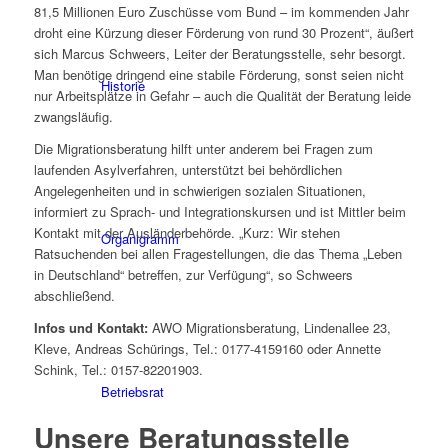
81,5 Millionen Euro Zuschüsse vom Bund – im kommenden Jahr
droht eine Kürzung dieser Förderung von rund 30 Prozent“, äußert
sich Marcus Schweers, Leiter der Beratungsstelle, sehr besorgt.
Man benötige dringend eine stabile Förderung, sonst seien nicht
Historie
nur Arbeitsplätze in Gefahr – auch die Qualität der Beratung leide
zwangsläufig.
Die Migrationsberatung hilft unter anderem bei Fragen zum
laufenden Asylverfahren, unterstützt bei behördlichen
Angelegenheiten und in schwierigen sozialen Situationen,
informiert zu Sprach- und Integrationskursen und ist Mittler beim
Kontakt mit der Ausländerbehörde. „Kurz: Wir stehen
Organigramm
Ratsuchenden bei allen Fragestellungen, die das Thema „Leben
in Deutschland“ betreffen, zur Verfügung“, so Schweers
abschließend.
Infos und Kontakt:
AWO Migrationsberatung, Lindenallee 23,
Kleve, Andreas Schürings, Tel.: 0177-4159160 oder Annette
Schink, Tel.: 0157-82201903.
Betriebsrat
Unsere Beratungsstelle