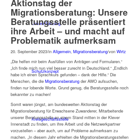
Aktionstag der
Migrationsberatung: Unsere
Beratungsstelle präsentiert
Unsere Satzung
ihre Arbeit – und macht auf
Problematik aufmerksam
20. September 2023
/
in
Allgemein
,
Migrationsberatung
/
von
Wirtz
„Die helfen mir beim Ausfüllen von Anträgen und Formularen.“
„Ich finde mich nun viel besser zurecht in Deutschland.“ „Endlich
Schutzkonzept
habe ich einen Sprachkurs gefunden – dank der Hilfe.“ Die
Menschen, die die
Migrationsberatung
der AWO aufsuchen,
finden nur lobende Worte. Grund genug, die Beratungsstelle noch
bekannter zu machen!
Somit waren jüngst, am bundesweiten Aktionstag der
Migrationsberatung für Erwachsene Zuwanderer, Mitarbeitende
unserer Beratungsstelle an einem Stand mitten in der Klever
Kreisgeschäftsstelle
Innenstadt zu finden, um ihre Arbeit und die Netzwerkpartner
vorzustellen – aber auch, um auf Probleme aufmerksam zu
machen. „In diesem Jahr erhielten die Migrationsberatungsstellen