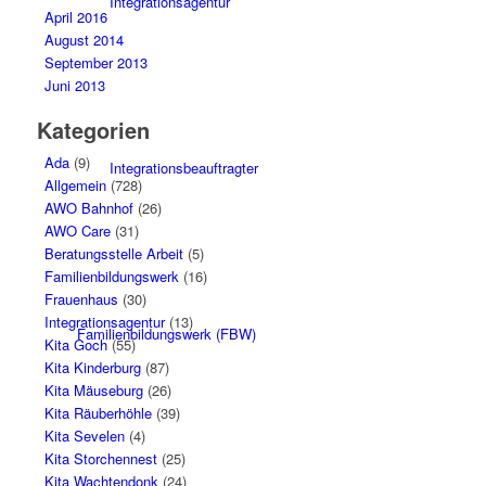
Integrationsagentur
April 2016
August 2014
September 2013
Juni 2013
Kategorien
Ada
(9)
Integrationsbeauftragter
Allgemein
(728)
AWO Bahnhof
(26)
AWO Care
(31)
Beratungsstelle Arbeit
(5)
Familienbildungswerk
(16)
Frauenhaus
(30)
Integrationsagentur
(13)
Familienbildungswerk (FBW)
Kita Goch
(55)
Kita Kinderburg
(87)
Kita Mäuseburg
(26)
Kita Räuberhöhle
(39)
Kita Sevelen
(4)
Kita Storchennest
(25)
Kita Wachtendonk
(24)