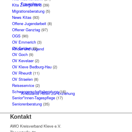
Frauenhaus
Kita Zwergenland
(39)
Migrationsberatung
(5)
News Kitas
(93)
Offene Jugendarbeit
(8)
Offener Ganztag
(97)
OGS
(90)
OV Emmerich
(3)
OV Geldern
(9)
Kinder und Jugend
OV Goch
(9)
OV Kevelaer
(2)
OV Kleve Bedburg-Hau
(2)
OV Rheurdt
(11)
OV Straelen
(8)
Reiseservice
(2)
Schwangerschaftsberatung
(16)
Ambulante Hilfen zur Erziehung
Senior*innen-Tagespflege
(17)
Seniorenberatung
(35)
Kontakt
AWO Kreisverband Kleve e.V.