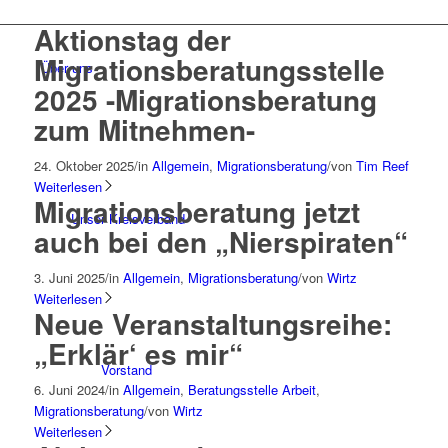
Aktionstag der
Migrationsberatungsstelle
Über uns
2025 -Migrationsberatung
zum Mitnehmen-
24. Oktober 2025
/
in
Allgemein
,
Migrationsberatung
/
von
Tim Reef
Weiterlesen
Migrationsberatung jetzt
Unser Kreisverband
auch bei den „Nierspiraten“
3. Juni 2025
/
in
Allgemein
,
Migrationsberatung
/
von
Wirtz
Weiterlesen
Neue Veranstaltungsreihe:
„Erklär‘ es mir“
Vorstand
6. Juni 2024
/
in
Allgemein
,
Beratungsstelle Arbeit
,
Migrationsberatung
/
von
Wirtz
Weiterlesen