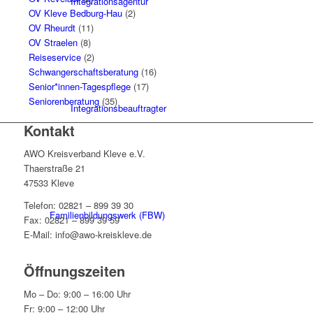
Integrationsagentur
OV Kleve Bedburg-Hau
(2)
OV Rheurdt
(11)
OV Straelen
(8)
Reiseservice
(2)
Schwangerschaftsberatung
(16)
Senior*innen-Tagespflege
(17)
Seniorenberatung
(35)
Integrationsbeauftragter
Kontakt
AWO Kreisverband Kleve e.V.
Thaerstraße 21
47533 Kleve
Telefon: 02821 – 899 39 30
Familienbildungswerk (FBW)
Fax: 02821 – 899 39 59
E-Mail: info@awo-kreiskleve.de
Öffnungszeiten
Mo – Do: 9:00 – 16:00 Uhr
Fr: 9:00 – 12:00 Uhr