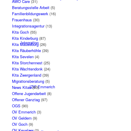
AWO Care
(31)
Beratungsstelle Arbeit
(5)
Familienbildungswerk
(16)
Frauenhaus
(30)
Integrationsagentur
(13)
Kita Goch
(55)
Kita Kinderburg
(87)
Integration
Kita Mäuseburg
(26)
Kita Räuberhöhle
(39)
Kita Sevelen
(4)
Kita Storchennest
(25)
Kita Wachtendonk
(24)
Kita Zwergenland
(39)
Migrationsberatung
(5)
IZIF-Emmerich
News Kitas
(93)
Offene Jugendarbeit
(8)
Offener Ganztag
(97)
OGS
(90)
OV Emmerich
(3)
OV Geldern
(9)
OV Goch
(9)
OV Kevelaer
(2)