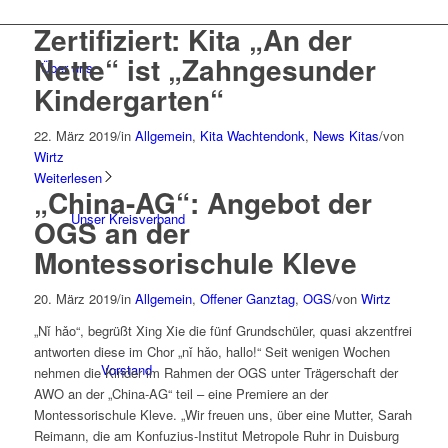
Zertifiziert: Kita „An der
Nette“ ist „Zahngesunder
Über uns
Kindergarten“
22. März 2019
/
in
Allgemein
,
Kita Wachtendonk
,
News Kitas
/
von
Wirtz
Weiterlesen
„China-AG“: Angebot der
Unser Kreisverband
OGS an der
Montessorischule Kleve
20. März 2019
/
in
Allgemein
,
Offener Ganztag
,
OGS
/
von
Wirtz
„Nǐ hǎo“, begrüßt Xing Xie die fünf Grundschüler, quasi akzentfrei
antworten diese im Chor „nǐ hǎo, hallo!“ Seit wenigen Wochen
Vorstand
nehmen die Kinder im Rahmen der OGS unter Trägerschaft der
AWO an der „China-AG“ teil – eine Premiere an der
Montessorischule Kleve. „Wir freuen uns, über eine Mutter, Sarah
Reimann, die am Konfuzius-Institut Metropole Ruhr in Duisburg