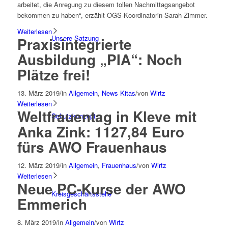
arbeitet, die Anregung zu diesem tollen Nachmittagsangebot
bekommen zu haben“, erzählt OGS-Koordinatorin Sarah Zimmer.
Weiterlesen
Unsere Satzung
Praxisintegrierte
Ausbildung „PIA“: Noch
Plätze frei!
13. März 2019
/
in
Allgemein
,
News Kitas
/
von
Wirtz
Weiterlesen
Weltfrauentag in Kleve mit
Schutzkonzept
Anka Zink: 1127,84 Euro
fürs AWO Frauenhaus
12. März 2019
/
in
Allgemein
,
Frauenhaus
/
von
Wirtz
Weiterlesen
Neue PC-Kurse der AWO
Kreisgeschäftsstelle
Emmerich
8. März 2019
/
in
Allgemein
/
von
Wirtz