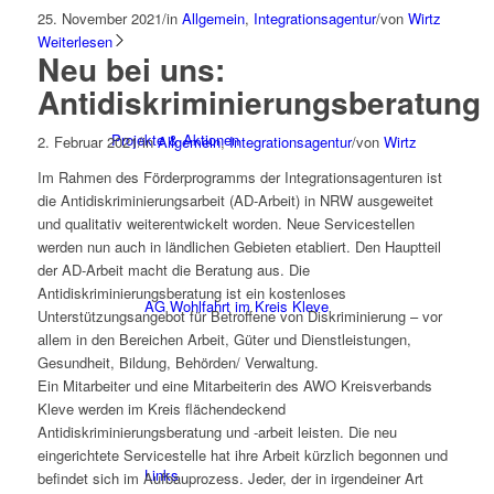
25. November 2021
/
in
Allgemein
,
Integrationsagentur
/
von
Wirtz
Weiterlesen
Neu bei uns:
Antidiskriminierungsberatung
Projekte & Aktionen
2. Februar 2021
/
in
Allgemein
,
Integrationsagentur
/
von
Wirtz
Im Rahmen des Förderprogramms der Integrationsagenturen ist
die Antidiskriminierungsarbeit (AD-Arbeit) in NRW ausgeweitet
und qualitativ weiterentwickelt worden. Neue Servicestellen
werden nun auch in ländlichen Gebieten etabliert. Den Hauptteil
der AD-Arbeit macht die Beratung aus. Die
Antidiskriminierungsberatung ist ein kostenloses
AG Wohlfahrt im Kreis Kleve
Unterstützungsangebot für Betroffene von Diskriminierung – vor
allem in den Bereichen Arbeit, Güter und Dienstleistungen,
Gesundheit, Bildung, Behörden/ Verwaltung.
Ein Mitarbeiter und eine Mitarbeiterin des AWO Kreisverbands
Kleve werden im Kreis flächendeckend
Antidiskriminierungsberatung und -arbeit leisten. Die neu
eingerichtete Servicestelle hat ihre Arbeit kürzlich begonnen und
Links
befindet sich im Aufbauprozess. Jeder, der in irgendeiner Art