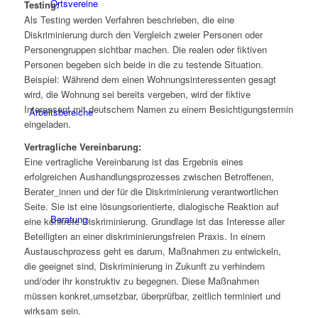
Ortsvereine
Testing:
Als Testing werden Verfahren beschrieben, die eine
Diskriminierung durch den Vergleich zweier Personen oder
Personengruppen sichtbar machen. Die realen oder fiktiven
Personen begeben sich beide in die zu testende Situation.
Beispiel: Während dem einen Wohnungsinteressenten gesagt
wird, die Wohnung sei bereits vergeben, wird der fiktive
Interessent mit deutschem Namen zu einem Besichtigungstermin
Arbeitsbereiche
eingeladen.
Vertragliche Vereinbarung:
Eine vertragliche Vereinbarung ist das Ergebnis eines
erfolgreichen Aushandlungsprozesses zwischen Betroffenen,
Berater_innen und der für die Diskriminierung verantwortlichen
Seite. Sie ist eine lösungsorientierte, dialogische Reaktion auf
Beratung
eine konkrete Diskriminierung. Grundlage ist das Interesse aller
Beteiligten an einer diskriminierungsfreien Praxis. In einem
Austauschprozess geht es darum, Maßnahmen zu entwickeln,
die geeignet sind, Diskriminierung in Zukunft zu verhindern
und/oder ihr konstruktiv zu begegnen. Diese Maßnahmen
müssen konkret,umsetzbar, überprüfbar, zeitlich terminiert und
wirksam sein.