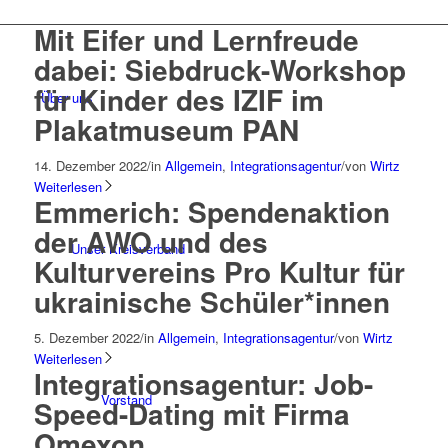
Mit Eifer und Lernfreude
dabei: Siebdruck-Workshop
für Kinder des IZIF im
Über uns
Plakatmuseum PAN
14. Dezember 2022
/
in
Allgemein
,
Integrationsagentur
/
von
Wirtz
Weiterlesen
Emmerich: Spendenaktion
der AWO und des
Unser Kreisverband
Kulturvereins Pro Kultur für
ukrainische Schüler*innen
5. Dezember 2022
/
in
Allgemein
,
Integrationsagentur
/
von
Wirtz
Weiterlesen
Integrationsagentur: Job-
Vorstand
Speed-Dating mit Firma
Omexon