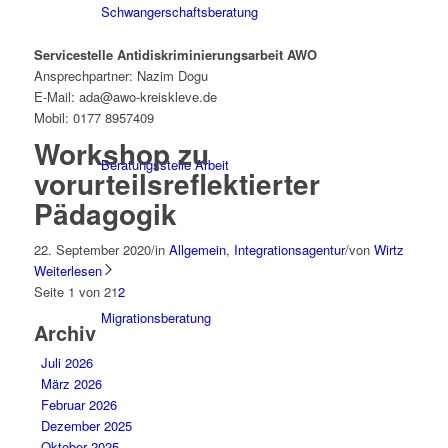
Schwangerschaftsberatung
Servicestelle Antidiskriminierungsarbeit AWO
Ansprechpartner: Nazim Dogu
E-Mail: ada@awo-kreiskleve.de
Mobil: 0177 8957409
Workshop zu
Beratungsstelle Arbeit
vorurteilsreflektierter
Pädagogik
22. September 2020
/
in
Allgemein
,
Integrationsagentur
/
von
Wirtz
Weiterlesen
Seite 1 von 2
1
2
Migrationsberatung
Archiv
Juli 2026
März 2026
Februar 2026
Dezember 2025
Oktober 2025