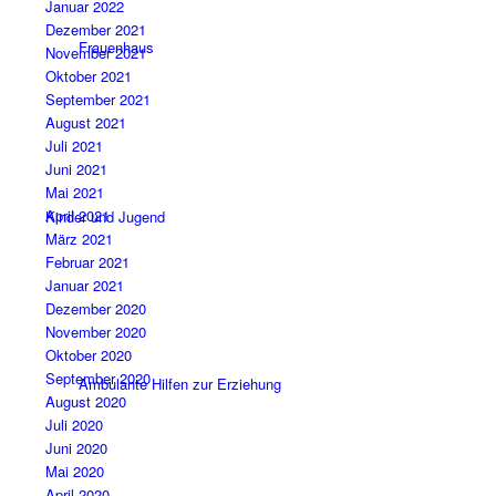
Januar 2022
Dezember 2021
Frauenhaus
November 2021
Oktober 2021
September 2021
August 2021
Juli 2021
Juni 2021
Mai 2021
April 2021
Kinder und Jugend
März 2021
Februar 2021
Januar 2021
Dezember 2020
November 2020
Oktober 2020
September 2020
Ambulante Hilfen zur Erziehung
August 2020
Juli 2020
Juni 2020
Mai 2020
April 2020