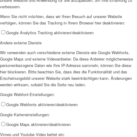
unsere Website und Anwendung für Sie anzupassen, um Ihre Erfahrung zu
verbessern.
Wenn Sie nicht möchten, dass wir Ihren Besuch auf unserer Website
verfolgen, können Sie das Tracking in Ihrem Browser hier deaktivieren:
Google Analytics Tracking aktivieren/deaktivieren
Wachtendonk An der Nette
Andere externe Dienste
Wir verwenden auch verschiedene externe Dienste wie Google Webfonts,
Google Maps und externe Videoanbieter. Da diese Anbieter möglicherweise
personenbezogene Daten wie Ihre IP-Adresse sammeln, können Sie diese
hier blockieren. Bitte beachten Sie, dass dies die Funktionalität und das
Erscheinungsbild unserer Website stark beeinträchtigen kann. Änderungen
OGS
werden wirksam, sobald Sie die Seite neu laden.
Google Webfont-Einstellungen:
Google Webfonts aktivieren/deaktivieren
Google Karteneinstellungen:
Google Maps aktivieren/deaktivieren
Unser Konzept
Vimeo und Youtube Video bettet ein: