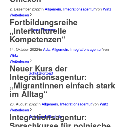
2. Dezember 2022
/
in
Allgemein
,
Integrationsagentur
/
von
Wirtz
Weiterlesen
Fortbildungsreihe
„Interkulturelle
Unsere Satzung
Kompetenzen“
14. Oktober 2022
/
in
Ada
,
Allgemein
,
Integrationsagentur
/
von
Wirtz
Weiterlesen
Neuer Kurs der
Schutzkonzept
Integrationsagentur:
„Migrantinnen einfach stark
im Alltag“
23. August 2022
/
in
Allgemein
,
Integrationsagentur
/
von
Wirtz
Weiterlesen
Integrationsagentur:
Kreisgeschäftsstelle
Sprachkurse für polnische