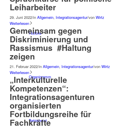
Leiharbeiter
29. Juni 2022
/
in
Allgemein
,
Integrationsagentur
/
von
Wirtz
Weiterlesen
Gemeinsam gegen
Historie
Diskriminierung und
Rassismus #Haltung
zeigen
21. Februar 2022
/
in
Allgemein
,
Integrationsagentur
/
von
Wirtz
Weiterlesen
„Interkulturelle
Organigramm
Kompetenzen“:
Integrationsagenturen
organisierten
Fortbildungsreihe für
Fachkräfte
Betriebsrat