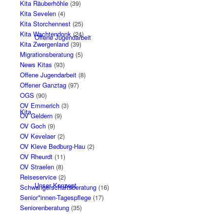
Kita Räuberhöhle
(39)
Kita Sevelen
(4)
Kita Storchennest
(25)
Kita Wachtendonk
(24)
Offene Jugendarbeit
Kita Zwergenland
(39)
Migrationsberatung
(5)
News Kitas
(93)
Offene Jugendarbeit
(8)
Offener Ganztag
(97)
OGS
(90)
OV Emmerich
(3)
Kita
OV Geldern
(9)
OV Goch
(9)
OV Kevelaer
(2)
OV Kleve Bedburg-Hau
(2)
OV Rheurdt
(11)
OV Straelen
(8)
Reiseservice
(2)
Unser Konzept
Schwangerschaftsberatung
(16)
Senior*innen-Tagespflege
(17)
Seniorenberatung
(35)