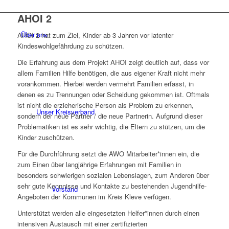
AHOI 2
Über uns
AHOI 2 hat zum Ziel, Kinder ab 3 Jahren vor latenter
Kindeswohlgefährdung zu schützen.
Die Erfahrung aus dem Projekt AHOI zeigt deutlich auf, dass vor
allem Familien Hilfe benötigen, die aus eigener Kraft nicht mehr
vorankommen. Hierbei werden vermehrt Familien erfasst, in
denen es zu Trennungen oder Scheidung gekommen ist. Oftmals
ist nicht die erzieherische Person als Problem zu erkennen,
Unser Kreisverband
sondern der neue Partner / die neue Partnerin. Aufgrund dieser
Problematiken ist es sehr wichtig, die Eltern zu stützen, um die
Kinder zuschützen.
Für die Durchführung setzt die AWO Mitarbeiter*innen ein, die
zum Einen über langjährige Erfahrungen mit Familien in
besonders schwierigen sozialen Lebenslagen, zum Anderen über
sehr gute Kennnisse und Kontakte zu bestehenden Jugendhilfe-
Vorstand
Angeboten der Kommunen im Kreis Kleve verfügen.
Unterstützt werden alle eingesetzten Helfer*innen durch einen
intensiven Austausch mit einer zertifizierten