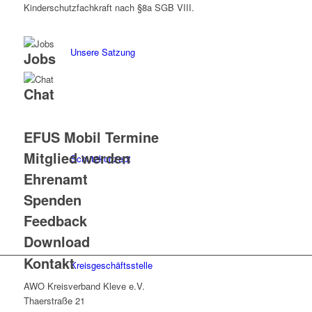
Kinderschutzfachkraft nach §8a SGB VIII.
Unsere Satzung
Jobs
Chat
EFUS Mobil Termine
Mitglied werden
Schutzkonzept
Ehrenamt
Spenden
Feedback
Download
Kontakt
Kreisgeschäftsstelle
AWO Kreisverband Kleve e.V.
Thaerstraße 21