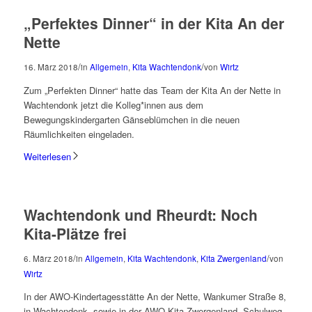
„Perfektes Dinner“ in der Kita An der
Nette
/
/
16. März 2018
in
Allgemein
,
Kita Wachtendonk
von
Wirtz
Zum „Perfekten Dinner“ hatte das Team der Kita An der Nette in
Wachtendonk jetzt die Kolleg*innen aus dem
Bewegungskindergarten Gänseblümchen in die neuen
Räumlichkeiten eingeladen.
Weiterlesen
Wachtendonk und Rheurdt: Noch
Kita-Plätze frei
/
/
6. März 2018
in
Allgemein
,
Kita Wachtendonk
,
Kita Zwergenland
von
Wirtz
In der AWO-Kindertagesstätte An der Nette, Wankumer Straße 8,
in Wachtendonk, sowie in der AWO-Kita Zwergenland, Schulweg