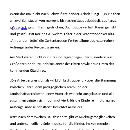
Wenn das mal nicht nach Schweiß treibender Arbeit klingt… „Wir haben
an zwei Samstagen von morgens bis nachmittags gebuddelt, gepflanzt,
Über uns
gepflastert, geschliffen, gestrichen, Dachpappe verlegt, Rasen gemäht
und gesät“, lässt Korinna Auwelers, Leiterin der Wachtendonker Kita
„An der der Nette“ die Gartentage zur Fertigstellung des naturnahen
Außengeländes Revue passieren.
Am Start waren nicht nur Kita und Tagespflege- Eltern, sondern auch
Großeltern oder Freunde/Bekannte der Eltern sowie neue Eltern des
kommenden Kitajahres.
„Die Arbeit erwies sich als wirklich kraftraubend – aber die Stimmung
zwischen Eltern, dem pädagogischen Team und der
Landschaftsarchitektin Jenny Humrich war sehr ausgelassen und alle
zusammen zeigten sich hoch motiviert, für die Kinder ein naturnahes
Außengelände zu schaffen“, berichtet Auwelers.
Jetzt, nach dem zweiten Bauabschnitt, gibt es Rückzugsmöglichkeiten
und unterschiedliche Spielimpulse für die Kinder.
Im kommenden