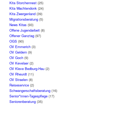
Kita Storchennest
(25)
Kita Wachtendonk
(24)
Kita Zwergenland
(39)
Migrationsberatung
(5)
News Kitas
(93)
Offene Jugendarbeit
(8)
Offener Ganztag
(97)
OGS
(90)
OV Emmerich
(3)
OV Geldern
(9)
OV Goch
(9)
OV Kevelaer
(2)
OV Kleve Bedburg-Hau
(2)
OV Rheurdt
(11)
OV Straelen
(8)
Reiseservice
(2)
Schwangerschaftsberatung
(16)
Senior*innen-Tagespflege
(17)
Seniorenberatung
(35)