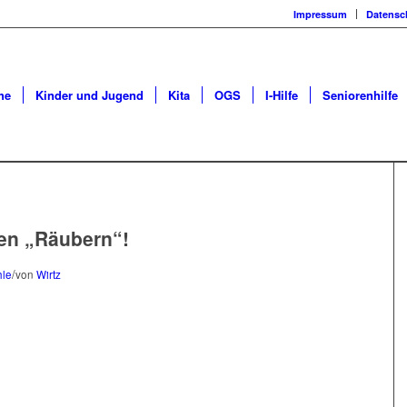
Impressum
Datensc
he
Kinder und Jugend
Kita
OGS
I-Hilfe
Seniorenhilfe
en „Räubern“!
/
hle
von
Wirtz