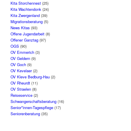
Kita Storchennest
(25)
Kita Wachtendonk
(24)
Kita Zwergenland
(39)
Migrationsberatung
(5)
News Kitas
(93)
Offene Jugendarbeit
(8)
Offener Ganztag
(97)
OGS
(90)
OV Emmerich
(3)
OV Geldern
(9)
OV Goch
(9)
OV Kevelaer
(2)
OV Kleve Bedburg-Hau
(2)
OV Rheurdt
(11)
OV Straelen
(8)
Reiseservice
(2)
Schwangerschaftsberatung
(16)
Senior*innen-Tagespflege
(17)
Seniorenberatung
(35)