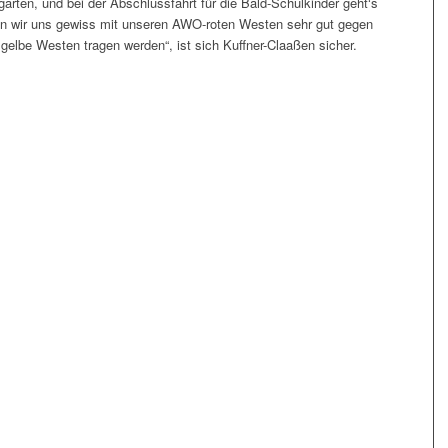
arten, und bei der Abschlussfahrt für die Bald-Schulkinder geht‘s
den wir uns gewiss mit unseren AWO-roten Westen sehr gut gegen
 gelbe Westen tragen werden“, ist sich Kuffner-Claaßen sicher.