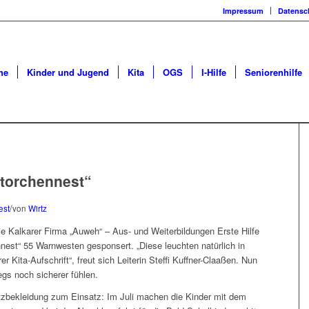
Impressum
Datensc
he
Kinder und Jugend
Kita
OGS
I-Hilfe
Seniorenhilfe
Storchennest“
/
est
von
Wirtz
ie Kalkarer Firma „Auweh“ – Aus- und Weiterbildungen Erste Hilfe
est“ 55 Warnwesten gesponsert. „Diese leuchten natürlich in
Kita-Aufschrift“, freut sich Leiterin Steffi Kuffner-Claaßen. Nun
gs noch sicherer fühlen.
zbekleidung zum Einsatz: Im Juli machen die Kinder mit dem