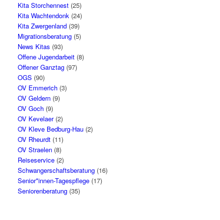
Kita Storchennest
(25)
Kita Wachtendonk
(24)
Kita Zwergenland
(39)
Migrationsberatung
(5)
News Kitas
(93)
Offene Jugendarbeit
(8)
Offener Ganztag
(97)
OGS
(90)
OV Emmerich
(3)
OV Geldern
(9)
OV Goch
(9)
OV Kevelaer
(2)
OV Kleve Bedburg-Hau
(2)
OV Rheurdt
(11)
OV Straelen
(8)
Reiseservice
(2)
Schwangerschaftsberatung
(16)
Senior*innen-Tagespflege
(17)
Seniorenberatung
(35)