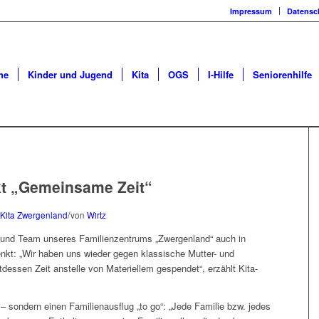
Impressum
Datensc
he
Kinder und Jugend
Kita
OGS
I-Hilfe
Seniorenhilfe
t „Gemeinsame Zeit“
/
Kita Zwergenland
von
Wirtz
 und Team unseres Familienzentrums „Zwergenland“ auch in
kt: „Wir haben uns wieder gegen klassische Mutter- und
dessen Zeit anstelle von Materiellem gespendet“, erzählt Kita-
– sondern einen Familienausflug „to go“: „Jede Familie bzw. jedes