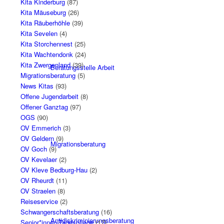
Kita Kinderburg
(87)
Kita Mäuseburg
(26)
Kita Räuberhöhle
(39)
Kita Sevelen
(4)
Kita Storchennest
(25)
Kita Wachtendonk
(24)
Kita Zwergenland
(39)
Beratungsstelle Arbeit
Migrationsberatung
(5)
News Kitas
(93)
Offene Jugendarbeit
(8)
Offener Ganztag
(97)
OGS
(90)
OV Emmerich
(3)
OV Geldern
(9)
Migrationsberatung
OV Goch
(9)
OV Kevelaer
(2)
OV Kleve Bedburg-Hau
(2)
OV Rheurdt
(11)
OV Straelen
(8)
Reiseservice
(2)
Schwangerschaftsberatung
(16)
Antidiskriminierungsberatung
Senior*innen-Tagespflege
(17)