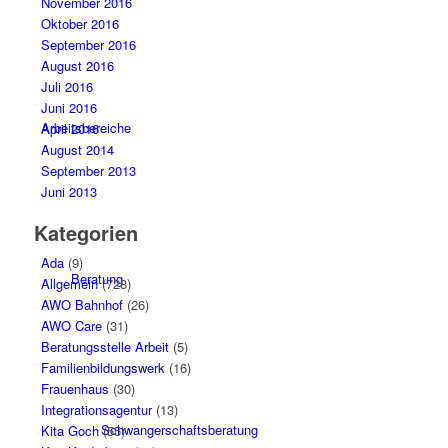
November 2016
Oktober 2016
September 2016
August 2016
Juli 2016
Juni 2016
Arbeitsbereiche
April 2016
August 2014
September 2013
Juni 2013
Kategorien
Ada
(9)
Beratung
Allgemein
(728)
AWO Bahnhof
(26)
AWO Care
(31)
Beratungsstelle Arbeit
(5)
Familienbildungswerk
(16)
Frauenhaus
(30)
Integrationsagentur
(13)
Schwangerschaftsberatung
Kita Goch
(55)