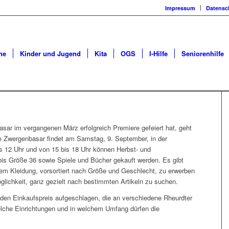
Impressum
Datensc
he
Kinder und Jugend
Kita
OGS
I-Hilfe
Seniorenhilfe
ar im vergangenen März erfolgreich Premiere gefeiert hat, geht
e Zwergenbasar findet am Samstag, 9. September, in der
is 12 Uhr und von 15 bis 18 Uhr können Herbst- und
bis Größe 36 sowie Spiele und Bücher gekauft werden. Es gibt
em Kleidung, vorsortiert nach Größe und Geschlecht, zu erwerben
glichkeit, ganz gezielt nach bestimmten Artikeln zu suchen.
den Einkaufspreis aufgeschlagen, die an verschiedene Rheurdter
lche Einrichtungen und in welchem Umfang dürfen die