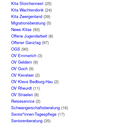
Kita Storchennest
(25)
Kita Wachtendonk
(24)
Kita Zwergenland
(39)
Migrationsberatung
(5)
News Kitas
(93)
Offene Jugendarbeit
(8)
Offener Ganztag
(97)
OGS
(90)
OV Emmerich
(3)
OV Geldern
(9)
OV Goch
(9)
OV Kevelaer
(2)
OV Kleve Bedburg-Hau
(2)
OV Rheurdt
(11)
OV Straelen
(8)
Reiseservice
(2)
Schwangerschaftsberatung
(16)
Senior*innen-Tagespflege
(17)
Seniorenberatung
(35)