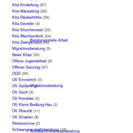
Kita Kinderburg
(87)
Kita Mäuseburg
(26)
Kita Räuberhöhle
(39)
Kita Sevelen
(4)
Kita Storchennest
(25)
Kita Wachtendonk
(24)
Beratungsstelle Arbeit
Kita Zwergenland
(39)
Migrationsberatung
(5)
News Kitas
(93)
Offene Jugendarbeit
(8)
Offener Ganztag
(97)
OGS
(90)
OV Emmerich
(3)
Migrationsberatung
OV Geldern
(9)
OV Goch
(9)
OV Kevelaer
(2)
OV Kleve Bedburg-Hau
(2)
OV Rheurdt
(11)
OV Straelen
(8)
Reiseservice
(2)
Schwangerschaftsberatung
(16)
Antidiskriminierungsberatung