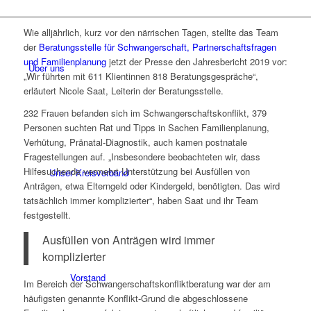
Wie alljährlich, kurz vor den närrischen Tagen, stellte das Team
der
Beratungsstelle für Schwangerschaft, Partnerschaftsfragen
und Familienplanung
jetzt der Presse den Jahresbericht 2019 vor:
Über uns
„Wir führten mit 611 Klientinnen 818 Beratungsgespräche“,
erläutert Nicole Saat, Leiterin der Beratungsstelle.
232 Frauen befanden sich im Schwangerschaftskonflikt, 379
Personen suchten Rat und Tipps in Sachen Familienplanung,
Verhütung, Pränatal-Diagnostik, auch kamen postnatale
Fragestellungen auf. „Insbesondere beobachteten wir, dass
Hilfesuchende vermehrt Unterstützung bei Ausfüllen von
Unser Kreisverband
Anträgen, etwa Elterngeld oder Kindergeld, benötigten. Das wird
tatsächlich immer komplizierter“, haben Saat und ihr Team
festgestellt.
Ausfüllen von Anträgen wird immer
komplizierter
Vorstand
Im Bereich der Schwangerschaftskonfliktberatung war der am
häufigsten genannte Konflikt-Grund die abgeschlossene