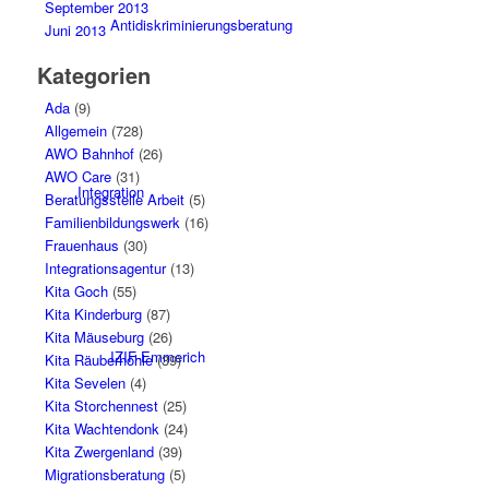
September 2013
Antidiskriminierungsberatung
Juni 2013
Kategorien
Ada
(9)
Allgemein
(728)
AWO Bahnhof
(26)
AWO Care
(31)
Integration
Beratungsstelle Arbeit
(5)
Familienbildungswerk
(16)
Frauenhaus
(30)
Integrationsagentur
(13)
Kita Goch
(55)
Kita Kinderburg
(87)
Kita Mäuseburg
(26)
IZIF-Emmerich
Kita Räuberhöhle
(39)
Kita Sevelen
(4)
Kita Storchennest
(25)
Kita Wachtendonk
(24)
Kita Zwergenland
(39)
Migrationsberatung
(5)