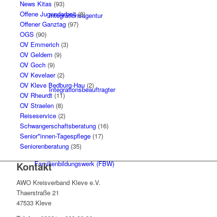
News Kitas
(93)
Offene Jugendarbeit
(8)
Integrationsagentur
Offener Ganztag
(97)
OGS
(90)
OV Emmerich
(3)
OV Geldern
(9)
OV Goch
(9)
OV Kevelaer
(2)
OV Kleve Bedburg-Hau
(2)
Integrationsbeauftragter
OV Rheurdt
(11)
OV Straelen
(8)
Reiseservice
(2)
Schwangerschaftsberatung
(16)
Senior*innen-Tagespflege
(17)
Seniorenberatung
(35)
Familienbildungswerk (FBW)
Kontakt
AWO Kreisverband Kleve e.V.
Thaerstraße 21
47533 Kleve