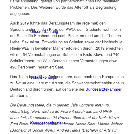
Familienplanung, gefolgt von partnerschaftlichen und familiären
Problemen. Des Weiteren wurde das Alter oft als Begründung
angegeben.
Auch 2019 führte das Beratungsteam die regelmäßigen
Sprechstunden in den Kitas der AWO, dem Studentenwohnheim
Unsere Satzung
der Scientific Freshers und nach Projekten rund um die Themen
Liebe, Sexualität, Entwicklung an Schulen sowie der Hochschule
Rhein-Waal in bewährter Manier erfolreich durch. „2019 erreichten
wir mit 54 Veranstaltungen an Schulen im Kreis Kleve rund 740
Schüler*innen, mit 23 außerschulischen Veranstaltungen etwa
490 Personen“, resümiert Saat.
Das Team begrüßt es übrigens sehr, dass nach dem Kompromiss
Schutzkonzept
zu §219a eine Liste mit Ärzten, die Schwangerschaftsabbrüche in
Deutschland durchführen, auf der Seite der
Bundesärztekammer
abrufbar ist.
Die Beratungsstelle, die in diesem Jahr übrigens ihren 40.
Geburtstag feiert, wird zu 80 Prozent durch das Land NRW
finanziert, die restlichen 20 Prozent übernimmt der Kreis Kleve.
Kreisgeschäftsstelle
Zum Beratungsteam gehören Leiterin Nicole Saat, Milena Wehren
(Bachelor of Social Work), Andrea Harks (Bachelor of Arts für