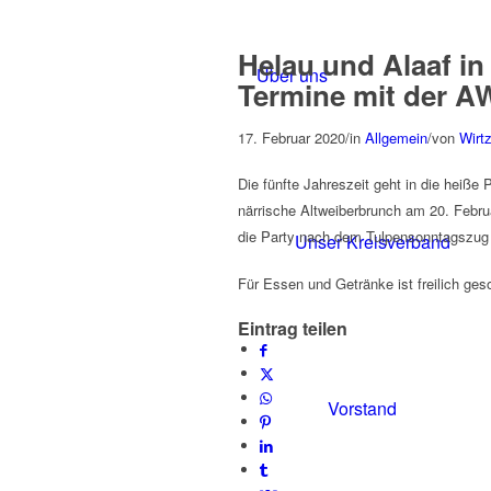
Helau und Alaaf i
Über uns
Termine mit der 
17. Februar 2020
/
in
Allgemein
/
von
Wirt
Die fünfte Jahreszeit geht in die heiße
närrische Altweiberbrunch am 20. Febr
die Party nach dem Tulpensonntagszug
Unser Kreisverband
Für Essen und Getränke ist freilich geso
Eintrag teilen
Vorstand