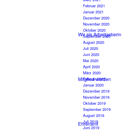
Februar 2021
Januar 2021
Dezember 2020
November 2020
Oktober 2020
Wir als Arbeitgeberin
September 2020
August 2020
Juli 2020
Juni 2020
Mai 2020
April 2020
März 2020
Mitglied werden
Februar 2020
Januar 2020
Dezember 2019
November 2019
Oktober 2019
September 2019
August 2019
Juli 2019
Ehrenamt
Juni 2019