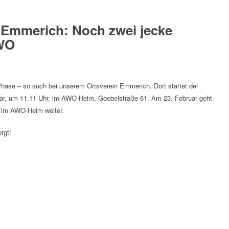
n Emmerich: Noch zwei jecke
AWO
z
 Phase – so auch bei unserem Ortsverein Emmerich. Dort startet der
uar, um 11.11 Uhr, im AWO-Heim, Goebelstraße 61. Am 23. Februar geht
 im AWO-Heim weiter.
rgt!