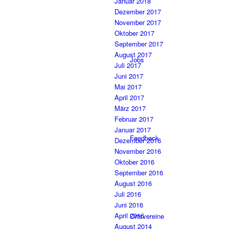
Januar 2018
Dezember 2017
November 2017
Oktober 2017
September 2017
August 2017
Jobs
Juli 2017
Juni 2017
Mai 2017
April 2017
März 2017
Februar 2017
Januar 2017
Feedback
Dezember 2016
November 2016
Oktober 2016
September 2016
August 2016
Juli 2016
Juni 2016
April 2016
Ortsvereine
August 2014