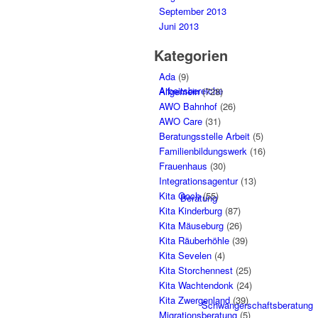
September 2013
Juni 2013
Kategorien
Ada
(9)
Arbeitsbereiche
Allgemein
(728)
AWO Bahnhof
(26)
AWO Care
(31)
Beratungsstelle Arbeit
(5)
Familienbildungswerk
(16)
Frauenhaus
(30)
Integrationsagentur
(13)
Kita Goch
(55)
Beratung
Kita Kinderburg
(87)
Kita Mäuseburg
(26)
Kita Räuberhöhle
(39)
Kita Sevelen
(4)
Kita Storchennest
(25)
Kita Wachtendonk
(24)
Kita Zwergenland
(39)
Schwangerschaftsberatung
Migrationsberatung
(5)