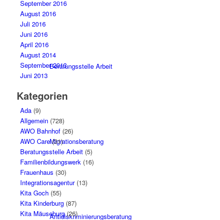
September 2016
August 2016
Juli 2016
Juni 2016
April 2016
August 2014
September 2013
Beratungsstelle Arbeit
Juni 2013
Kategorien
Ada
(9)
Allgemein
(728)
AWO Bahnhof
(26)
Migrationsberatung
AWO Care
(31)
Beratungsstelle Arbeit
(5)
Familienbildungswerk
(16)
Frauenhaus
(30)
Integrationsagentur
(13)
Kita Goch
(55)
Kita Kinderburg
(87)
Kita Mäuseburg
(26)
Antidiskriminierungsberatung