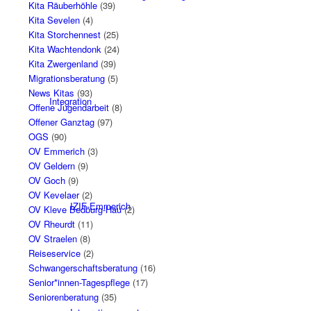
Kita Räuberhöhle
(39)
Kita Sevelen
(4)
Kita Storchennest
(25)
Kita Wachtendonk
(24)
Kita Zwergenland
(39)
Migrationsberatung
(5)
News Kitas
(93)
Integration
Offene Jugendarbeit
(8)
Offener Ganztag
(97)
OGS
(90)
OV Emmerich
(3)
OV Geldern
(9)
OV Goch
(9)
OV Kevelaer
(2)
IZIF-Emmerich
OV Kleve Bedburg-Hau
(2)
OV Rheurdt
(11)
OV Straelen
(8)
Reiseservice
(2)
Schwangerschaftsberatung
(16)
Senior*innen-Tagespflege
(17)
Seniorenberatung
(35)