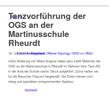
Tanzvorführung der
Über uns
OGS an der
Martinusschule
Rheurdt
18. Juli 2018
Unser Kreisverband
/
in
Allgemein
,
Offener Ganztag
,
OGS
/
von
Wirtz
Unter Anleitung von Marie Angona haben jetzt zwölf Mädchen der
OGS an der Martinusschule in Rheurdt im Rahmen ihrer Tanz-AG
in der Aula der Schule sechs Tänze aufgeführt. Zuvor hatten sie
für die Besucher Popcorn hergestellt. Die Eltern freuten sich
riesig und spendeten entsprechenden Applaus.
Vorstand