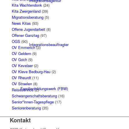
Integrationsagentur
Kita Wachtendonk
(24)
Kita Zwergenland
(39)
Migrationsberatung
(5)
News Kitas
(93)
Offene Jugendarbeit
(8)
Offener Ganztag
(97)
OGS
(90)
Integrationsbeauftragter
OV Emmerich
(3)
OV Geldern
(9)
OV Goch
(9)
OV Kevelaer
(2)
OV Kleve Bedburg-Hau
(2)
OV Rheurdt
(11)
OV Straelen
(8)
Familienbildungswerk (FBW)
Reiseservice
(2)
Schwangerschaftsberatung
(16)
Senior*innen-Tagespflege
(17)
Seniorenberatung
(35)
Kontakt