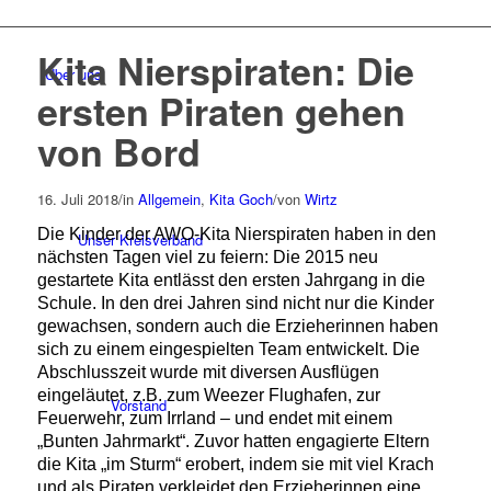
Kita Nierspiraten: Die
Über uns
ersten Piraten gehen
von Bord
16. Juli 2018
/
in
Allgemein
,
Kita Goch
/
von
Wirtz
Die Kinder der AWO-Kita Nierspiraten haben in den
Unser Kreisverband
nächsten Tagen viel zu feiern: Die 2015 neu
gestartete Kita entlässt den ersten Jahrgang in die
Schule. In den drei Jahren sind nicht nur die Kinder
gewachsen, sondern auch die Erzieherinnen haben
sich zu einem eingespielten Team entwickelt. Die
Abschlusszeit wurde mit diversen Ausflügen
eingeläutet, z.B. zum Weezer Flughafen, zur
Vorstand
Feuerwehr, zum Irrland – und endet mit einem
„Bunten Jahrmarkt“. Zuvor hatten engagierte Eltern
die Kita „im Sturm“ erobert, indem sie mit viel Krach
und als Piraten verkleidet den Erzieherinnen eine