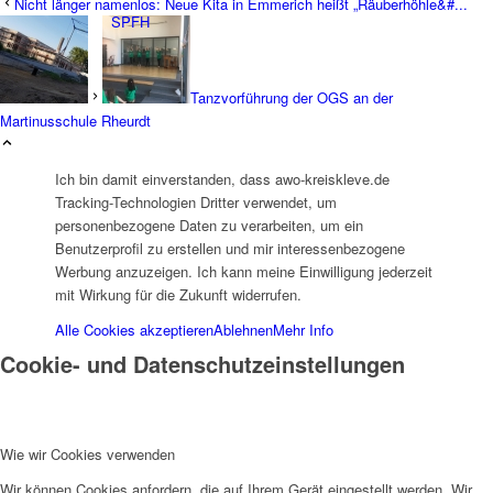
Nicht länger namenlos: Neue Kita in Emmerich heißt „Räuberhöhle&#...
SPFH
Tanzvorführung der OGS an der
Martinusschule Rheurdt
Ich bin damit einverstanden, dass awo-kreiskleve.de
UFH
Tracking-Technologien Dritter verwendet, um
personenbezogene Daten zu verarbeiten, um ein
Benutzerprofil zu erstellen und mir interessenbezogene
Werbung anzuzeigen. Ich kann meine Einwilligung jederzeit
mit Wirkung für die Zukunft widerrufen.
Alle Cookies akzeptieren
Ablehnen
Mehr Info
Cookie- und Datenschutzeinstellungen
Erziehungsbeistand
Wie wir Cookies verwenden
Wir können Cookies anfordern, die auf Ihrem Gerät eingestellt werden. Wir