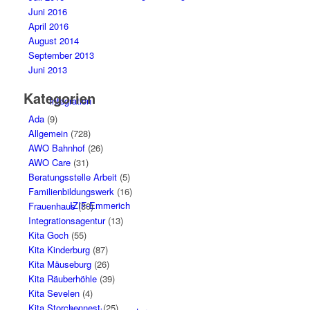
Juni 2016
April 2016
August 2014
September 2013
Juni 2013
Kategorien
Integration
Ada
(9)
Allgemein
(728)
AWO Bahnhof
(26)
AWO Care
(31)
Beratungsstelle Arbeit
(5)
Familienbildungswerk
(16)
IZIF-Emmerich
Frauenhaus
(30)
Integrationsagentur
(13)
Kita Goch
(55)
Kita Kinderburg
(87)
Kita Mäuseburg
(26)
Kita Räuberhöhle
(39)
Kita Sevelen
(4)
Kita Storchennest
(25)