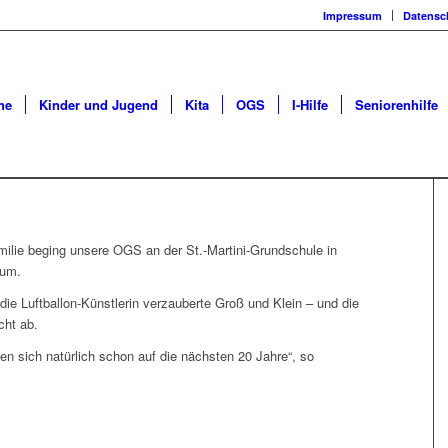
Impressum
Datensc
he
Kinder und Jugend
Kita
OGS
I-Hilfe
Seniorenhilfe
milie beging unsere OGS an der St.-Martini-Grundschule in
äum.
die Luftballon-Künstlerin verzauberte Groß und Klein – und die
cht ab.
en sich natürlich schon auf die nächsten 20 Jahre“, so