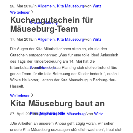
28. Mai 2018
/
in
Allgemein
,
Kita Mäuseburg
/
von
Wirtz
Weiterlesen
Kuchengutschein für
Unsere Satzung
Mäuseburg-Team
17. Mai 2018
/
in
Allgemein
,
Kita Mäuseburg
/
von
Wirtz
Die Augen der Kita-Mitarbeiterinnen strahlen, als sie den
Gutschein entgegennehme: „Was für eine tolle Idee! Anlässlich
des Tags der Kinderbetreuung am 14. Mai hat die
Elternbeiratsvorsitzende Frau Planting sich stellvertretend fürs
Schutzkonzept
ganze Team für die tolle Betreuung der Kinder bedankt“, erzählt
Wibke Hellkötter, Leiterin der Kita Mäuseburg in Bedburg-Hau-
Hasselt.
Weiterlesen
Kita Mäuseburg baut an
Kreisgeschäftsstelle
27. April 2018
/
in
Allgemein
,
Kita Mäuseburg
/
von
Wirtz
„Die Arbeiten an unserem Anbau geht zügig voran, wir sehen
unsere Kita Mäuseburg sozusagen stündlich wachsen“, freut sich