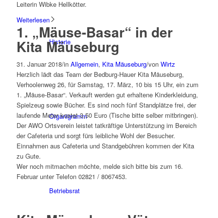
Leiterin Wibke Hellkötter.
Weiterlesen
1. „Mäuse-Basar“ in der
Kita Mäuseburg
Historie
31. Januar 2018
/
in
Allgemein
,
Kita Mäuseburg
/
von
Wirtz
Herzlich lädt das Team der Bedburg-Hauer Kita Mäuseburg,
Verhoolenweg 26, für Samstag, 17. März, 10 bis 15 Uhr, ein zum
1. „Mäuse-Basar“. Verkauft werden gut erhaltene Kinderkleidung,
Spielzeug sowie Bücher. Es sind noch fünf Standplätze frei, der
laufende Meter kostet 3,50 Euro (Tische bitte selber mitbringen).
Organigramm
Der AWO Ortsverein leistet tatkräftige Unterstützung im Bereich
der Cafeteria und sorgt fürs leibliche Wohl der Besucher.
Einnahmen aus Cafeteria und Standgebühren kommen der Kita
zu Gute.
Wer noch mitmachen möchte, melde sich bitte bis zum 16.
Februar unter Telefon 02821 / 8067453.
Betriebsrat