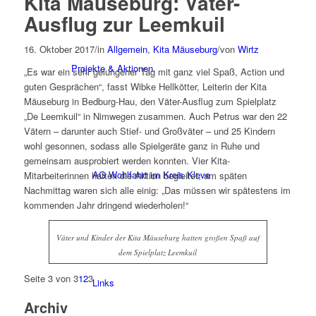
Kita Mäuseburg: Väter-
Ausflug zur Leemkuil
16. Oktober 2017
/
in
Allgemein
,
Kita Mäuseburg
/
von
Wirtz
Projekte & Aktionen
„Es war ein sehr gelungener Tag mit ganz viel Spaß, Action und
guten Gesprächen“, fasst Wibke Hellkötter, Leiterin der Kita
Mäuseburg in Bedburg-Hau, den Väter-Ausflug zum Spielplatz
„De Leemkuil“ in Nimwegen zusammen. Auch Petrus war den 22
Vätern – darunter auch Stief- und Großväter – und 25 Kindern
wohl gesonnen, sodass alle Spielgeräte ganz in Ruhe und
gemeinsam ausprobiert werden konnten. Vier Kita-
AG Wohlfahrt im Kreis Kleve
Mitarbeiterinnen hatten die Aktion begleitet, am späten
Nachmittag waren sich alle einig: „Das müssen wir spätestens im
kommenden Jahr dringend wiederholen!“
Väter und Kinder der Kita Mäuseburg hatten großen Spaß auf
dem Spielplatz Leemkuil
Seite 3 von 3
1
2
3
Links
Archiv