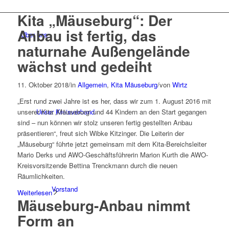
Kita „Mäuseburg“: Der
Anbau ist fertig, das
Über uns
naturnahe Außengelände
wächst und gedeiht
11. Oktober 2018
/
in
Allgemein
,
Kita Mäuseburg
/
von
Wirtz
„Erst rund zwei Jahre ist es her, dass wir zum 1. August 2016 mit
Unser Kreisverband
unserer Kita ‚Mäuseburg‘ und 44 Kindern an den Start gegangen
sind – nun können wir stolz unseren fertig gestellten Anbau
präsentieren“, freut sich Wibke Kitzinger. Die Leiterin der
„Mäuseburg“ führte jetzt gemeinsam mit dem Kita-Bereichsleiter
Mario Derks und AWO-Geschäftsführerin Marion Kurth die AWO-
Kreisvorsitzende Bettina Trenckmann durch die neuen
Räumlichkeiten.
Vorstand
Weiterlesen
Mäuseburg-Anbau nimmt
Form an