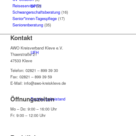
Reiseservice
(2)
SPFH
Schwangerschaftsberatung
(16)
Senior*innen-Tagespflege
(17)
Seniorenberatung
(35)
Kontakt
AWO Kreisverband Kleve e.V.
UFH
Thaerstraße 21
47533 Kleve
Telefon: 02821 – 899 39 30
Fax: 02821 – 899 39 59
E-Mail: info@awo-kreiskleve.de
Öffnungszeiten
Erziehungsbeistand
Mo – Do: 9:00 – 16:00 Uhr
Fr: 9:00 – 12:00 Uhr