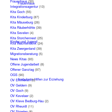
Frauenhaus
(30)
Frauenhaus
Integrationsagentur
(13)
Kita Goch
(55)
Kita Kinderburg
(87)
Kita Mäuseburg
(26)
Kita Räuberhöhle
(39)
Kita Sevelen
(4)
Kita Storchennest
(25)
Kinder und Jugend
Kita Wachtendonk
(24)
Kita Zwergenland
(39)
Migrationsberatung
(5)
News Kitas
(93)
Offene Jugendarbeit
(8)
Offener Ganztag
(97)
OGS
(90)
Ambulante Hilfen zur Erziehung
OV Emmerich
(3)
OV Geldern
(9)
OV Goch
(9)
OV Kevelaer
(2)
OV Kleve Bedburg-Hau
(2)
OV Rheurdt
(11)
OV Straelen
(8)